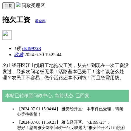
问政受理区
回复
拖欠工资
看全部
1楼
ck199723
收藏
2024-6-30 19:25:44
名山经开区江山悦府工地拖欠工资，从去年到现在一次工资没
发过，经多次问老板无果！活路基本已完工！这个该怎么处
理？农民工不容易，做个活路还拿不到钱！而且急需用钱。
本帖已转移至问政中心, 当前状态: 已回复
【2024-07-01 15:04:04】 雅安经开区: 本事件已受理，请耐
心等待答复！
【2024-07-08 11:59:21】 雅安经开区: “ck199723”：
您好！您向雅安网络问政平台反映题为“雅安经开区江山悦府