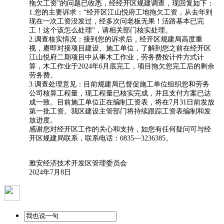
拖欠工资”的问题已收悉，经经开区规建调查，现回复如下：
1.您的主要诉求：“经开区江山悦府工地拖欠工资，从去年到
现在一次工资没发过，经多次问老板无果！活路基本已完
工！这个该怎么处理”，请相关部门核实处理。
2.调查核实情况：接到您的诉求后，经开区规建局高度重
视，赓即对接项目建设、施工单位，了解到您之前在经开区
江山悦府二期项目中从事木工作业，劳务费按计件方式计
算，木工作业于2024年6月底完工，项目拖欠您完工后的剩余
劳务费。
3.调查处理意见：目前规建局已督促施工单位组织您和劳务
公司核算工程量，现工程量已核实完成，并且支付方案已达
成一致。目前施工单位正在编制工资表，将在7月31日前发放
第一批工资。我区建设主管部门将持续跟踪工资表编制和发
放进度。
感谢您对经开区工作的关心和支持，如您有任何疑问可与经
开区规建局联系，联系电话：0835—3236385。
雅安经济技术开发区管理委员会
2024年7月8日