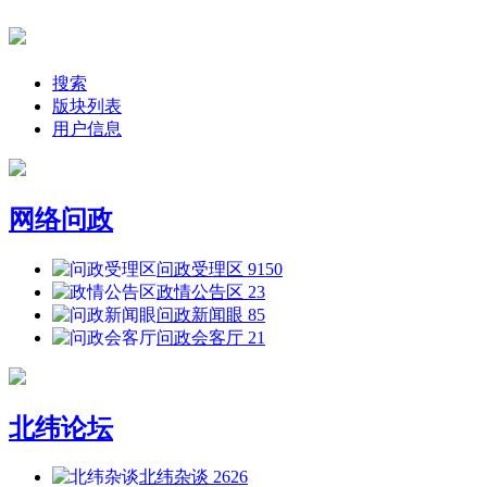
搜索
版块列表
用户信息
网络问政
问政受理区
9150
政情公告区
23
问政新闻眼
85
问政会客厅
21
北纬论坛
北纬杂谈
2626