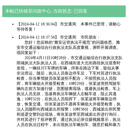
本帖已转移至问政中心, 当前状态: 已回复
【2024-04-12 18:36:04】 市交通局: 本事件已受理，请耐心
等待答复！
【2024-04-12 18:37:50】 市交通局: 市民朋友：
您好！您反映的“雅安运管执法不规范”的问题收悉。雅
安市交通运输综合行政执法支队高度重视，庚即开展调查。
现回复如下：
2024年4月11日10时28分，市交通运输综合行政执法支队
雨城执法大队执法人员，在西城街道大北街路段执法巡查时
发现，一辆挂川T车牌的车辆，停靠在路边下客，疑似从事
非法营运。随后，执法人员靠边停车后，下车对其进行执法
检查，但当事驾驶员张某波拒不配合，不按照执法人员指
挥，将车辆熄火并接受检查；10时29分，张某波突然驾驶车
辆向左前方加速行驶，意图驶离现场，逃避执法检查。车上
执法人员见状，迅速将执法车辆驶入左幅车道，阻止其逃
逸；10时32分，在执法人员指挥下，张某波将车辆靠边停
放，恢复交通。但张某波仍不愿将车辆熄火并接受检查，执
法人员随即向西城派出所报警；10时38分，西城派出所民警
和巡逻交警到达现场，将张某波带至西城派出所进行询问，
并对其进行了批评教育。通过执法记录仪摄视频显示，执法
人员在执法过程中，未出现执法车辆别车、随意拦截和暴力