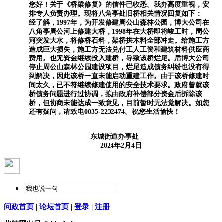
您好！关于《桥梁修复》的信件已收悉。我办高度重视，安
排专人负责办理。现将八角亭处旧桥相关情况回复如下：
经了解，1997年，为开发修建周公山森林公园，博大公司在
八角亭周公河上修建大桥，1998年在大桥即将峻工时，周公
河突发大水，将修桥石料，架桥拱木料全部冲走。给施工方
造成巨大损失，施工方无法兑付工人工资和建筑材料供应商
费用。也无资金继续投入建桥，导致该桥烂尾。后博大公司
停止周公山森林公园建设项目，烂尾造成债务纠纷也没有得
到解决，因此该桥一直未能启动重建工作。由于该桥修建时
间太久，已不符继续修建使用的安全技术要求。政府曾就该
桥债务问题进行过协调，拟由政府补偿部分资金后拆除该
桥，但协商未能达成一致意见，目前暂时无法觉解决。如您
还有疑问，请致电0835-2232474。祝您生活愉快！
东城街道办事处
2024年2月4日
问政首页
|
论坛首页
|
登录
|
注册