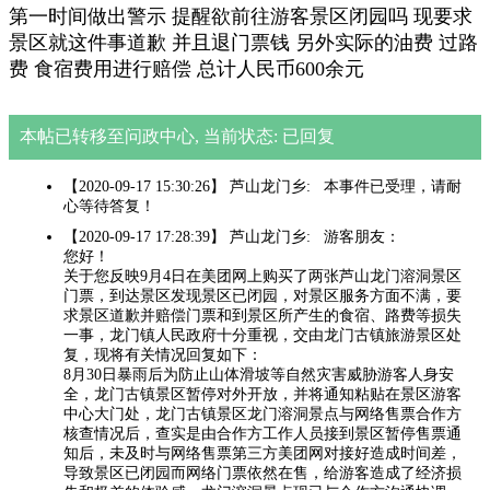
第一时间做出警示 提醒欲前往游客景区闭园吗 现要求
景区就这件事道歉 并且退门票钱 另外实际的油费 过路
费 食宿费用进行赔偿 总计人民币600余元
本帖已转移至问政中心, 当前状态: 已回复
【2020-09-17 15:30:26】 芦山龙门乡: 本事件已受理，请耐
心等待答复！
【2020-09-17 17:28:39】 芦山龙门乡: 游客朋友：
您好！
关于您反映9月4日在美团网上购买了两张芦山龙门溶洞景区
门票，到达景区发现景区已闭园，对景区服务方面不满，要
求景区道歉并赔偿门票和到景区所产生的食宿、路费等损失
一事，龙门镇人民政府十分重视，交由龙门古镇旅游景区处
复，现将有关情况回复如下：
8月30日暴雨后为防止山体滑坡等自然灾害威胁游客人身安
全，龙门古镇景区暂停对外开放，并将通知粘贴在景区游客
中心大门处，龙门古镇景区龙门溶洞景点与网络售票合作方
核查情况后，查实是由合作方工作人员接到景区暂停售票通
知后，未及时与网络售票第三方美团网对接好造成时间差，
导致景区已闭园而网络门票依然在售，给游客造成了经济损