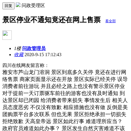
问政受理区
回复
景区停业不通知竟还在网上售票
看全部
1楼
问政管理员
收藏
2020-9-15 17:12:43
四川在线网友留言称：
雅安市芦山龙门溶洞 景区到底多久关停 竟还在进行网
络售票 商家页面显示还在开放 景区实际已经关停 误导
消费者前往游玩 并且必经之路上也没有警示景区停业
对于提前一天订票驱车前往的游客也没有及时通知 到
达景区却已闭园 给消费者带来损失 事情发生后 相关人
员态度恶劣 不仅没有致歉 相应措施也没有做 反倒是美
团购票平台多次联系 但也无果 景区拒绝承担一切损失
拒绝致歉 天高皇帝远 景区如此行事 难道理所应当？
政府官员难道如此办事？ 景区发生自然灾害难道不该