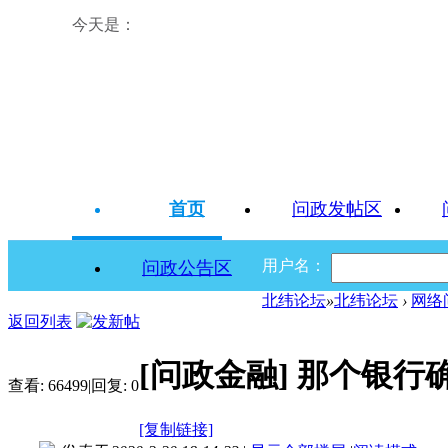
今天是：
首页
问政发帖区
用户名：
问政公告区
北纬论坛
»
北纬论坛
›
网络
返回列表
[问政金融]
那个银行
查看:
66499
|
回复:
0
[复制链接]