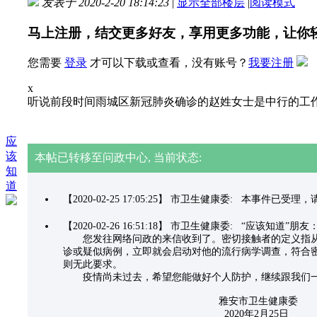
发表于 2020-2-20 18:14:23
|
显示全部楼层
|
阅读模式
马上注册，结交更多好友，享用更多功能，让你
您需要
登录
才可以下载或查看，没有账号？
我要注册
x
听说前段时间雨城区新冠肺炎确诊的赵姓女士是中行的工
应
该
本帖已转移至问政中心, 当前状态:
知
道
【2020-02-25 17:05:25】 市卫生健康委: 本事件已
【2020-02-26 16:51:18】 市卫生健康委: “应该知道”朋友
您发往网络问政的来信收到了。密切接触者的定义指从疑
诊或疑似病例，立即就会启动对他的流行病学调查，符合密
则无此要求。
疫情尚未过去，希望您能做好个人防护，继续跟我们一
雅安市卫生健康委
2020年2月25日