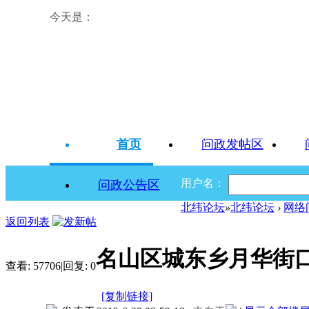
今天是：
首页
问政发帖区
用户名：
问政公告区
北纬论坛
»
北纬论坛
›
网络
返回列表
名山区城东乡月华街
查看:
57706
|
回复:
0
[复制链接]