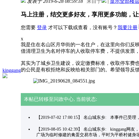
发表于 2019-6-28 08:59:18
来自于
|
显示全部楼
马上注册，结交更多好友，享用更多功能，让
您需要
登录
才可以下载或查看，没有账号？
我要注册
x
我是住在名山区月华街的一名住户，在这里向你们反映
借清理卫生为名对停车的人收取停车费，不提供发票
其实为了城乡卫生建设，设定缴费标准，收取停车费也
的公民是有权拒绝和反映给相关部门的。希望领导反
kinggang
本帖已转移至问政中心, 当前状态:
【2019-07-02 17:00:15】 名山城东乡: 本事件
【2019-08-05 10:42:39】 名山城东乡:
广场为临时修建的禽蛋交易市场，平时为平桥村健身