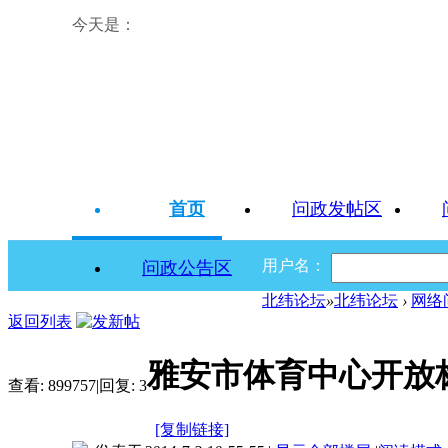
今天是：
首页
问政发帖区
用户名：
问政公告区
北纬论坛
»
北纬论坛
›
网络
返回列表
雅安市体育中心开放
查看:
899757
|
回复:
3
[复制链接]