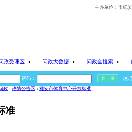
主办单位：市纪委 
问政受理区
问政大数据
问政全搜索
密码：
QQ
问政
›
政情公告区
›
雅安市体育中心开放标准
标准