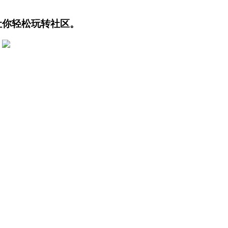
让你轻松玩转社区。
t.com,jinhuawu.wikidot.com,shijiazhuangzz.jigsy.com,xuzhouzz.ji