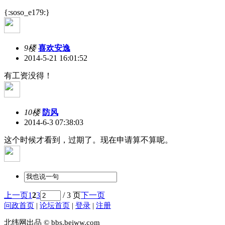
{:soso_e179:}
9楼
喜欢安逸
2014-5-21 16:01:52
有工资没得！
10楼
防风
2014-6-3 07:38:03
这个时候才看到，过期了。现在申请算不算呢。
上一页
1
2
3
/ 3 页
下一页
问政首页
|
论坛首页
|
登录
|
注册
北纬网出品 © bbs.beiww.com