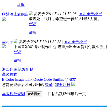
举报
发表于 2014-5-11 21:50:06
|
显示全部楼层
欣妙酒庄旗舰店
该查处，很好，希望进一步加大暗访力度。
回复
举报
发表于 2015-5-30 11:32:33
|
显示全部楼层
monjfl4
中国首家4G牌证制作中心,隆重推出全国货到付款业务,用我
回复
举报
返回列表
高级模式
B
Color
Image
Link
Quote
Code
Smilies
@朋友
您需要登录后才可以回帖
登录
|
我要注册
本版积分规则
回帖后跳转到最后一页
发表回复