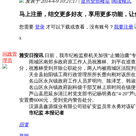
发表于 2014-4-9 10:21:17
|
显示全部楼层
|
阅读模式
马上注册，结交更多好友，享用更多功能，让
您需要
登录
才可以下载或查看，没有账号？
我要注册
x
问政管
雅安日报讯
日前，我市纪检监察机关加强“止懒治庸”
理员
雨城区南郊乡政府原工作人员祝雅林、刘平在巡查村
分，祝雅林受到开除公职处分，两人均被雨城区法院判
天全县始阳镇工商行政管理所所长曹向刚对该所在实
名山区永兴镇政府工作人员罗明均、陈泽芝、韩淑、
名山区永兴镇政府副科级干部艾林上班时间在镇便
芦山县思延乡清江村党支部书记杨明勇在“4·20”
安置费6000元，受到党内警告处分。
汉源县鑫源煤业有限公司驻矿安监员常永勇对该矿擅
市纪监 本报记者
回复
举报