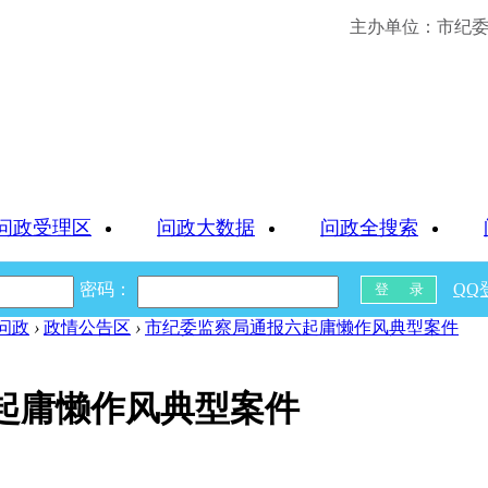
主办单位：市纪委 
问政受理区
问政大数据
问政全搜索
密码：
QQ
问政
›
政情公告区
›
市纪委监察局通报六起庸懒作风典型案件
起庸懒作风典型案件