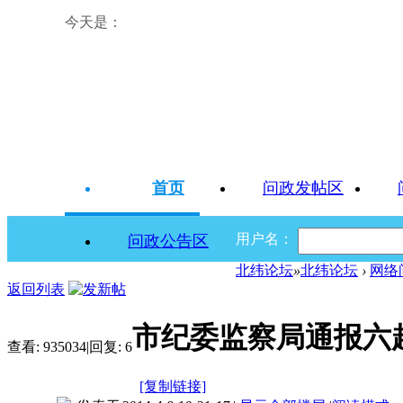
今天是：
首页
问政发帖区
用户名：
问政公告区
北纬论坛
»
北纬论坛
›
网络
返回列表
市纪委监察局通报六
查看:
935034
|
回复:
6
[复制链接]