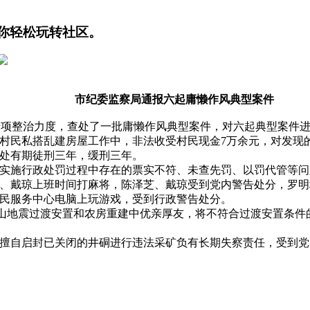
你轻松玩转社区。
市纪委监察局通报六起庸懒作风典型案件
专项整治力度，查处了一批庸懒作风典型案件，对六起典型案件
民私搭乱建房屋工作中，非法收受村民现金7万余元，对发现的
处有期徒刑三年，缓刑三年。
施行政处罚过程中存在的票实不符、未查先罚、以罚代管等问
戴琼上班时间打麻将，陈泽芝、戴琼受到党内警告处分，罗明
民服务中心电脑上玩游戏，受到行政警告处分。
芦山地震过渡安置和农房重建中优亲厚友，将不符合过渡安置条
自启封已关闭的井硐进行违法采矿负有长期失察责任，受到党