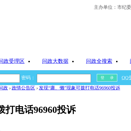
主办单位：市纪委 
问政受理区
问政大数据
问政全搜索
密码：
QQ
问政
›
政情公告区
›
发现“庸、懒”现象可拨打电话96960投诉
打电话96960投诉