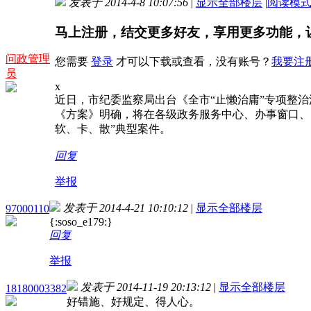
发表于 2014-4-8 10:07:56
|
显示全部楼层
|
阅读模
马上注册，结交更多好友，享用更多功能，
问政管理
您需要
登录
才可以下载或查看，没有账号？
我要注
员
x
近日，市纪委监察局出台《全市“止懒治庸”专项整治
《方案》明确，将在各级政务服务中心、办事窗口、党
软、卡、散”典型案件。
回复
举报
发表于 2014-4-21 10:10:12
|
显示全部楼层
97000110
{:soso_e179:}
回复
举报
发表于 2014-11-19 20:13:12
|
显示全部楼层
18180003382
好错施、好规定、得人心。