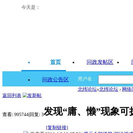
今天是：
首页
问政发帖区
用户名：
问政公告区
北纬论坛
»
北纬论坛
›
网络
返回列表
发现“庸、懒”现象可拨
查看:
995744
|
回复:
3
[复制链接]