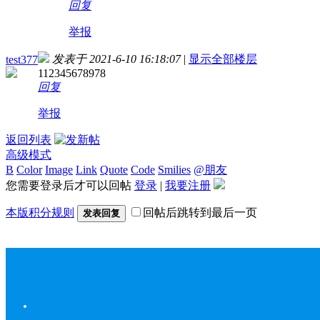
回复
举报
发表于 2021-6-10 16:18:07
|
显示全部楼层
test377
112345678978
回复
举报
返回列表
高级模式
B
Color
Image
Link
Quote
Code
Smilies
@朋友
您需要登录后才可以回帖
登录
|
我要注册
本版积分规则
回帖后跳转到最后一页
发表回复