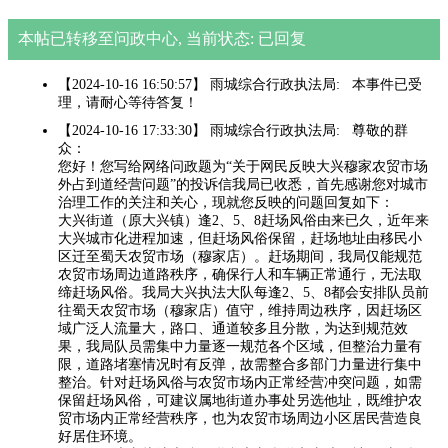
本帖已转移至问政中心, 当前状态: 已回复
【2024-10-16 16:50:57】 雨城综合行政执法局: 本事件已受
理，请耐心等待答复！
【2024-10-16 17:33:30】 雨城综合行政执法局: 尊敬的群
众：
您好！您写给网络问政题为“关于网民反映大兴穆家农贸市场
外占到道经营问题”的投诉信我局已收悉，首先感谢您对城市
治理工作的关注和关心，现就您反映的问题回复如下：
大兴街道（原大兴镇）逢2、5、8赶场风俗由来已久，近年来
大兴城市化进程加速，但赶场风俗保留，赶场地址由移民小
区迁至蜀天农贸市场（穆家店）。赶场期间，我局仅能规范
农贸市场周边道路秩序，确保行人和车辆正常通行，无法取
缔赶场风俗。我局大兴执法大队每逢2、5、8都会安排队员前
往蜀天农贸市场（穆家店）值守，维持周边秩序，因赶场区
域广泛人流量大，路口、通道较多且分散，为达到规范效
果，我局队员需集中力量逐一规范各个区域，但整治力量有
限，道路堵塞情况时有反弹，故需整合多部门力量进行集中
整治。针对赶场风俗与农贸市场内正常经营冲突问题，如需
保留赶场风俗，可建议属地街道办事处另选他址，既维护农
贸市场内正常经营秩序，也为农贸市场周边小区居民营造良
好居住环境。