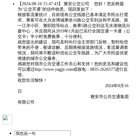
【2024-08-16 15:47:43】 雅安公交公司: 您好！您反映题
为“公交开通”的信件收悉。现回复如下：
根据客流量统计，目前现有公交线路已基本满足市民出行需
求。乘客可在大兴农博城乘坐16路公交车到达和平东路、第
一江岸小区、雅职院等站点，换乘5路公交到达无水港物流分
拨中心，并且我司从2019年1月起已实行全国交通一卡通（公
交卡）半小时免费换乘，十分便利。
就您提出的建议，我司及时向行业主管部门反映，暂时给您
带来的不便，敬请谅解。后期将根据道路情况，客流量调查
情况，我司将不断适时优化公交车线路，为广大市民提供更
便捷的城市公交服务。
感谢您对我市公共交通工作关心和支持！您的意见和建议也
可以通过http://www.yagjjt.com或致电：0835-2626577进行反
馈。
祝您生活愉快！
2024年8月16
日
雅安市公共交通集团
有限公司