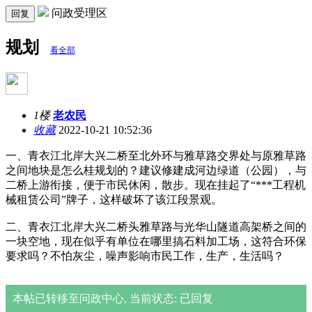
问政受理区
回复
规划
看全部
1楼
老农民
收藏
2022-10-21 10:52:36
一、青衣江北岸大兴二桥至北外环与雅草路交界处与原雅草路
之间地块是怎么桂规划的？建议修建成河边绿道（公园），与
二桥上游衔接，便于市民休闲，散步。现在挂起了“***工程机
械租赁公司”牌子，这样破坏了该江段景观。
二、青衣江北岸大兴二桥头雅草路与光华山隧道高架桥之间的
一块空地，现在似乎有单位在哪里搞石料加工场，这符合环保
要求吗？不怕灰尘，噪声影响市民工作，生产，生活吗？
本帖已转移至问政中心, 当前状态: 已回复