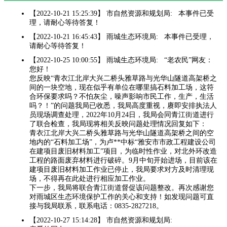
【2022-10-21 15:25:39】 市自然资源和规划局: 本事件已受
理，请耐心等待答复！
【2022-10-21 16:45:43】 雨城生态环境局: 本事件已受理，
请耐心等待答复！
【2022-10-25 10:00:55】 雨城生态环境局: “老农民”网友：
您好！
您反映“青衣江北岸大兴二桥头雅草路与光华山隧道高架桥之
间的一块空地，现在似乎有单位在哪里搞石料加工场，这符
合环保要求吗？不怕灰尘，噪声影响市民工作，生产，生活
吗？！”的问题我局已收悉，我局高度重视，赓即安排执法人
员现场调查处理，2022年10月24日，我局会同青江街道进行
了联合检查，我局现将相关反映问题处理情况回复如下：
青衣江北岸大兴二桥头雅草路与光华山隧道高架桥之间的空
地内的“石料加工场”，为卢**中标“雅安市市政工程建设公司
在建项目废旧材料加工”项目，为临时性作业，对北外环改造
工程的路面废弃材料进行破碎。9月中旬开始进场，目前该在
建项目废旧材料加工作业已停止，我局要求对方及时清理现
场，不得再在此处进行相应加工作业。
下一步，我局将联合青江街道督促该问题整改。再次感谢您
对雨城区生态环境保护工作的关心和支持！如发现问题可直
接与我局联系，联系电话：0835-2827218。
【2022-10-27 15:14:28】 市自然资源和规划局: