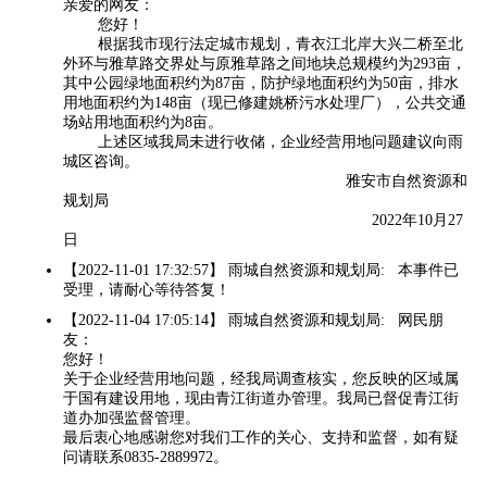
亲爱的网友：
您好！
根据我市现行法定城市规划，青衣江北岸大兴二桥至北
外环与雅草路交界处与原雅草路之间地块总规模约为293亩，
其中公园绿地面积约为87亩，防护绿地面积约为50亩，排水
用地面积约为148亩（现已修建姚桥污水处理厂），公共交通
场站用地面积约为8亩。
上述区域我局未进行收储，企业经营用地问题建议向雨
城区咨询。
雅安市自然资源和
规划局
2022年10月27
日
【2022-11-01 17:32:57】 雨城自然资源和规划局: 本事件已
受理，请耐心等待答复！
【2022-11-04 17:05:14】 雨城自然资源和规划局: 网民朋
友：
您好！
关于企业经营用地问题，经我局调查核实，您反映的区域属
于国有建设用地，现由青江街道办管理。我局已督促青江街
道办加强监督管理。
最后衷心地感谢您对我们工作的关心、支持和监督，如有疑
问请联系0835-2889972。