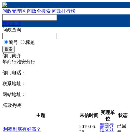
问政受理区
问政全搜索
问政排行榜
我要问政
问政查询
编号
标题
搜索
部门简介
攀商行雅安分行
部门电话：
联系地址：
网站地址：
问政列表
受理单
主题
来信时间
状态
位
攀商行
已回
2019-06-
利率到底有好高？
雅安分
28