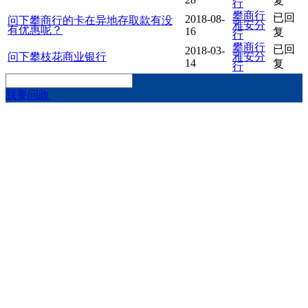
复
行
攀商行
已回
2018-08-
问下攀商行的卡在异地存取款有没
雅安分
有优惠呢？
16
复
行
攀商行
已回
2018-03-
问下攀枝花商业银行
雅安分
14
复
行
我要问政