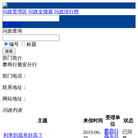
问政受理区
问政全搜索
问政排行榜
我要问政
问政查询
编号
标题
搜索
部门简介
攀商行雅安分行
部门电话：
联系地址：
网站地址：
问政列表
受理单
主题
来信时间
状态
位
攀商行
已回
2019-06-
利率到底有好高？
雅安分
28