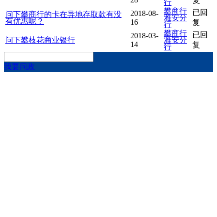
复
行
攀商行
已回
2018-08-
问下攀商行的卡在异地存取款有没
雅安分
有优惠呢？
16
复
行
攀商行
已回
2018-03-
问下攀枝花商业银行
雅安分
14
复
行
我要问政