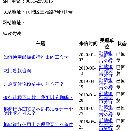
部门电话：0835-2893015
联系地址：雨城区三雅路3号附1号
网站地址：
问政列表
受理单
主题
来信时间
状态
位
邮储银
已回
2020-01-
如何使用邮储银行推出的工会卡
行雅安
02
复
市分行
邮储银
已回
2019-06-
龙门贷款咨询
行雅安
13
复
市分行
邮储银
已回
2019-03-
开通支付说预留手机号不符？
行雅安
19
复
市分行
邮储银
已回
2019-01-
银行让我还全款，我可以分期吗？
行雅安
28
复
市分行
邮储银
已回
2018-07-
邮储行办ETC是不是必须要开一个
行雅安
信用卡才可以？
25
复
市分行
邮储银
已回
2018-05-
邮储银行信用卡办理需要什么条件
行雅安
21
复
市分行