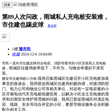
问政受理区
回复
第89人次问政，雨城私人充电桩安装难，
市住建也踢皮球
看全部
1楼
雅市民
收藏
2024-12-6 10:04:06
市民一直向市住建反映符合电容、消防等要求的小区安装死人充电桩
雨城区住建局效率低下，不作为，与物业串通好不准安
难，
装。
我局召集雨城区住建召开小区充电桩加装
雅安市住建局称11月称:
事宜的座谈会，我局督促雨城区住建局积极协调，对接消防部
门、电力公司和物业公司等相关单位，对还有一定电容量的小
区开展电动汽车充电桩统建统筹，以解决小区业主充电难的需
求和后期安全维护管理难的问题。我局已督促雨城区对满足电
容、线路、安全等综合评定的小区，要督导物业服务企业积极
配合相关工作。