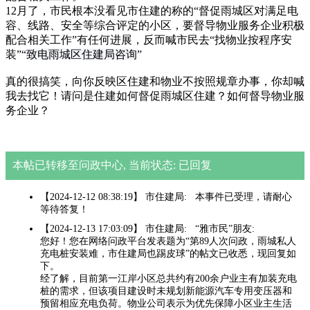
12月了，市民根本没看见市住建的称的“督促雨城区对满足电
容、线路、安全等综合评定的小区，要督导物业服务企业积极
配合相关工作”有任何进展，反而喊市民去“找物业按程序安
装”“
致电雨城区住建局咨询
”
真的很搞笑，向你反映区住建和物业不按照规章办事，你却喊
我去找它！请问是住建如何督促雨城区住建？如何督导物业服
务企业？
本帖已转移至问政中心, 当前状态: 已回复
【2024-12-12 08:38:19】 市住建局: 本事件已受理，请耐心
等待答复！
【2024-12-13 17:03:09】 市住建局: “雅市民”朋友:
您好！您在网络问政平台发表题为“第89人次问政，雨城私人
充电桩安装难，市住建局也踢皮球”的帖文已收悉，现回复如
下。
经了解，目前第一江岸小区总共约有200余户业主有加装充电
桩的需求，但该项目建设时未规划新能源汽车专用变压器和
预留相应充电负荷。物业公司表示为优先保障小区业主生活