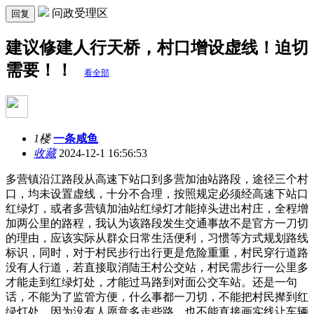
问政受理区
回复
建议修建人行天桥，村口增设虚线！迫切
需要！！
看全部
1楼
一条咸鱼
收藏
2024-12-1 16:56:53
多营镇沿江路段从高速下站口到多营加油站路段，途径三个村
口，均未设置虚线，十分不合理，按照规定必须经高速下站口
红绿灯，或者多营镇加油站红绿灯才能掉头进出村庄，全程增
加两公里的路程，我认为该路段发生交通事故不是官方一刀切
的理由，应该实际从群众日常生活便利，习惯等方式规划路线
标识，同时，对于村民步行出行更是危险重重，村民穿行道路
没有人行道，若直接取消陆王村公交站，村民需步行一公里多
才能走到红绿灯处，才能过马路到对面公交车站。还是一句
话，不能为了监管方便，什么事都一刀切，不能把村民撵到红
绿灯处，因为没有人愿意多走些路，也不能直接画实线让车辆