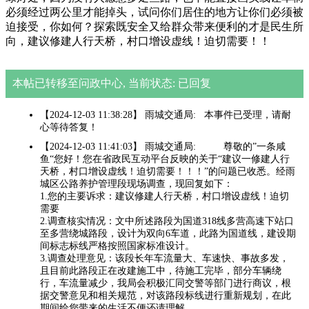
必须经过两公里才能掉头，试问你们居住的地方让你们必须被
迫接受，你如何？探索既安全又给群众带来便利的才是民生所
向，建议修建人行天桥，村口增设虚线！迫切需要！！
本帖已转移至问政中心, 当前状态: 已回复
【2024-12-03 11:38:28】 雨城交通局: 本事件已受理，请耐
心等待答复！
【2024-12-03 11:41:03】 雨城交通局: 尊敬的”一条咸
鱼“您好！您在省政民互动平台反映的关于“建议一修建人行
天桥，村口增设虚线！迫切需要！！！”的问题已收悉。经雨
城区公路养护管理段现场调查，现回复如下：
1.您的主要诉求：建议修建人行天桥，村口增设虚线！迫切
需要
2.调查核实情况：文中所述路段为国道318线多营高速下站口
至多营绕城路段，设计为双向6车道，此路为国道线，建设期
间标志标线严格按照国家标准设计。
3.调查处理意见：该段长年车流量大、车速快、事故多发，
且目前此路段正在改建施工中，待施工完毕，部分车辆绕
行，车流量减少，我局会积极汇同交警等部门进行商议，根
据交警意见和相关规范，对该路段标线进行重新规划，在此
期间给您带来的生活不便还请理解。