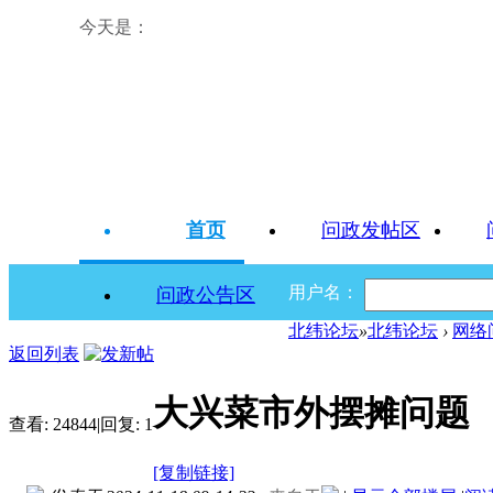
今天是：
首页
问政发帖区
用户名：
问政公告区
北纬论坛
»
北纬论坛
›
网络
返回列表
大兴菜市外摆摊问题
查看:
24844
|
回复:
1
[复制链接]