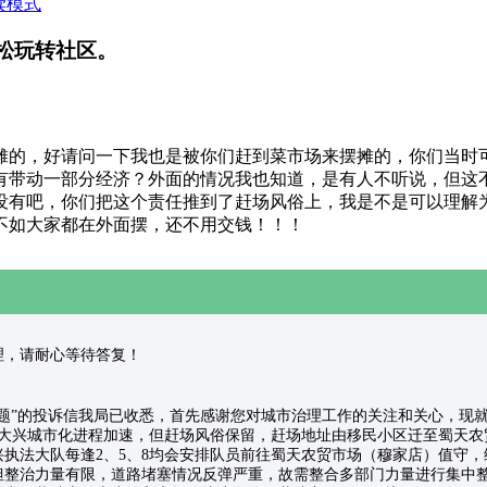
读模式
松玩转社区。
摊的，好请问一下我也是被你们赶到菜市场来摆摊的，你们当时
有带动一部分经济？外面的情况我也知道，是有人不听说，但这
没有吧，你们把这个责任推到了赶场风俗上，我是不是可以理解
不如大家都在外面摆，还不用交钱！！！
件已受理，请耐心等待答复！
：
题”的投诉信我局已收悉，首先感谢您对城市治理工作的关注和关心，现
来大兴城市化进程加速，但赶场风俗保留，赶场地址由移民小区迁至蜀天
执法大队每逢2、5、8均会安排队员前往蜀天农贸市场（穆家店）值守
但整治力量有限，道路堵塞情况反弹严重，故需整合多部门力量进行集中