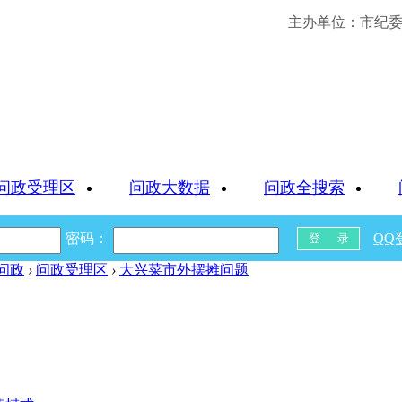
主办单位：市纪委 
问政受理区
问政大数据
问政全搜索
密码：
QQ
问政
›
问政受理区
›
大兴菜市外摆摊问题