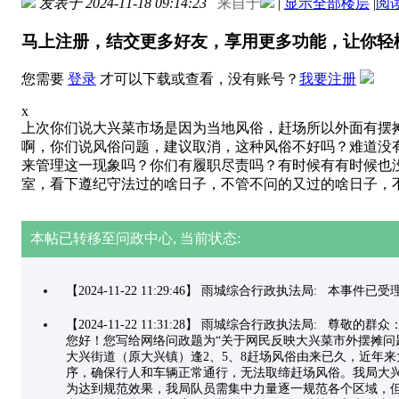
发表于 2024-11-18 09:14:23
来自于
|
显示全部楼层
|
阅
马上注册，结交更多好友，享用更多功能，让你轻
您需要
登录
才可以下载或查看，没有账号？
我要注册
x
上次你们说大兴菜市场是因为当地风俗，赶场所以外面有摆
啊，你们说风俗问题，建议取消，这种风俗不好吗？难道没
来管理这一现象吗？你们有履职尽责吗？有时候有有时候也
室，看下遵纪守法过的啥日子，不管不问的又过的啥日子，
本帖已转移至问政中心, 当前状态:
【2024-11-22 11:29:46】 雨城综合行政执法局: 本事
【2024-11-22 11:31:28】 雨城综合行政执法局: 尊敬的群众
您好！您写给网络问政题为“关于网民反映大兴菜市外摆摊问
大兴街道（原大兴镇）逢2、5、8赶场风俗由来已久，近年
序，确保行人和车辆正常通行，无法取缔赶场风俗。我局大兴
为达到规范效果，我局队员需集中力量逐一规范各个区域，