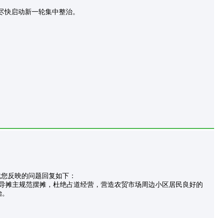
头尽快启动新一轮集中整治。
就您反映的问题回复如下：
引导摊主规范摆摊，杜绝占道经营，营造农贸市场周边小区居民良好的
治。