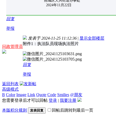
雨城区大兴街道办事处
2024年11月22日
回复
举报
发表于 2024-11-25 11:12:36
|
显示全部楼层
附件1：执法队员现场执法照片
问政管理员
回复
举报
返回列表
高级模式
B
Color
Image
Link
Quote
Code
Smilies
@朋友
您需要登录后才可以回帖
登录
|
我要注册
本版积分规则
回帖后跳转到最后一页
发表回复