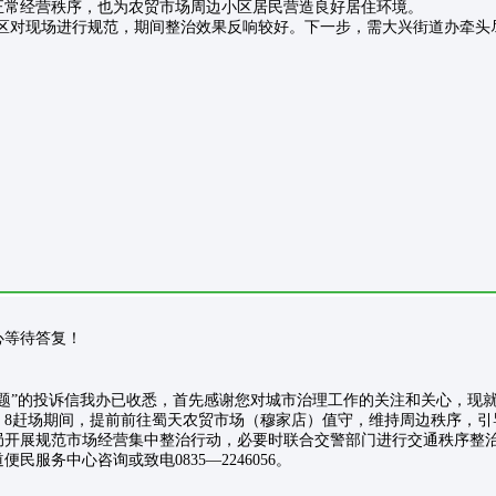
正常经营秩序，也为农贸市场周边小区居民营造良好居住环境。
处、社区对现场进行规范，期间整治效果反响较好。下一步，需大兴街道办牵
请耐心等待答复！
题”的投诉信我办已收悉，首先感谢您对城市治理工作的关注和关心，现
、8赶场期间，提前前往蜀天农贸市场（穆家店）值守，维持周边秩序，
局开展规范市场经营集中整治行动，必要时联合交警部门进行交通秩序整
服务中心咨询或致电0835—2246056。