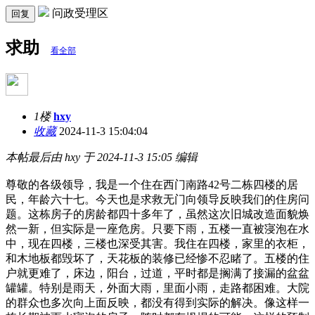
问政受理区
回复
求助
看全部
1楼
hxy
收藏
2024-11-3 15:04:04
本帖最后由 hxy 于 2024-11-3 15:05 编辑
尊敬的各级领导，我是一个住在西门南路42号二栋四楼的居
民，年龄六十七。今天也是求救无门向领导反映我们的住房问
题。这栋房子的房龄都四十多年了，虽然这次旧城改造面貌焕
然一新，但实际是一座危房。只要下雨，五楼一直被寖泡在水
中，现在四楼，三楼也深受其害。我住在四楼，家里的衣柜，
和木地板都毁坏了，天花板的装修已经惨不忍睹了。五楼的住
户就更难了，床边，阳台，过道，平时都是搁满了接漏的盆盆
罐罐。特别是雨天，外面大雨，里面小雨，走路都困难。大院
的群众也多次向上面反映，都没有得到实际的解决。像这样一