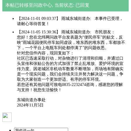
本帖已转移至问政中心, 当前状态: 已回复
【2024-11-01 09:03:37】 雨城东城街道办: 本事件已受理，
请耐心等待答复！
【2024-11-05 15:30:36】 雨城东城街道办: 市民朋友：
您好！您在北纬网问政平台发表题为“便民停车”的贴文，反
映“雨城花园便民停车如同虚设，堆东西的堆东西，车都放不
下，一个平台上电瓶车到处都停满了”的问题收悉。
针对您信件内容，现回复如下：
社区已迅速采取行动，对杂物进行了清理和归顺，并通过口
头宣传和张贴公告的方式加强了禁止乱堆放、爱护环境的宣
传力度。因老城区非机动车数量不断增加，而场地有限确实
是一个现实问题，我们会持续关注并努力解决这一问题，争
取为大家创造一个更加舒适、有序的停车环境。
若您还有其他问题可致电0835-2232474咨询，感谢您的理解
与支持！祝您生活愉快！
东城街道办事处
2024年11月5日