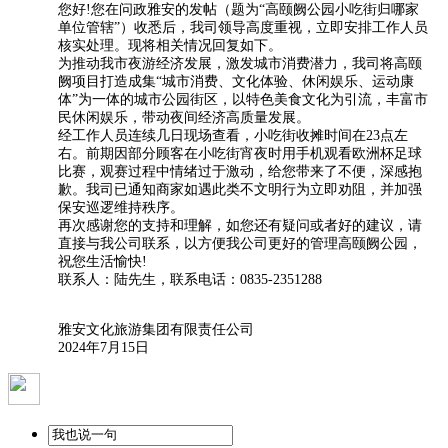
您好!您在问政雅安的发帖（题为“高颐阙公园小吃街归哪家
单位管辖”）收悉后，我司领导高度重视，立即安排工作人员
核实处理。现将相关情况回复如下。
为推动我市夜游经济发展，激发城市消费潜力，我司将高颐
阙项目打造成集“城市消费、文化体验、休闲娱乐、运动康
体”为一体的城市公园街区，以特色美食文化为引流，丰富市
民休闲娱乐，带动夜间经济高质量发展。
经工作人员连续几日现场查看，小吃街收摊时间在23点左
右。前期因部分顾客在小吃街宵夜时用手机观看欧洲杯足球
比赛，观赛过程中情绪过于激动，给您带来了不便，深感抱
歉。我司已通知商家如遇此类不文明行为立即劝阻，并加强
保安巡逻维持秩序。
再次感谢您的支持和理解，如您还有疑问或者好的建议，请
直接与我公司联系，以方便我公司更好的管理高颐阙公园，
祝您生活愉快!
联系人：陆先生，联系电话：0835-2351288
雅安文化旅游集团有限责任公司
2024年7月15日