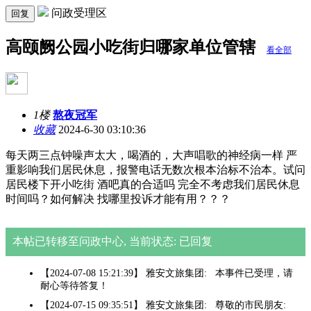
问政受理区
回复
高颐阙公园小吃街归哪家单位管辖
看全部
1楼
熬夜冠军
收藏
2024-6-30 03:10:36
每天两三点钟噪声太大，喝酒的，大声唱歌的神经病一样 严
重影响我们居民休息，报警电话无数次根本治标不治本。试问
居民楼下开小吃街 酒吧真的合适吗 完全不考虑我们居民休息
时间吗？如何解决 找哪里投诉才能有用？？？
本帖已转移至问政中心, 当前状态: 已回复
【2024-07-08 15:21:39】 雅安文旅集团: 本事件已受理，请
耐心等待答复！
【2024-07-15 09:35:51】 雅安文旅集团: 尊敬的市民朋友: