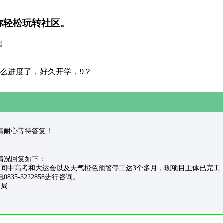
你轻松玩转社区。
么进度了，好久开学，9？
受理，请耐心等待答复！
情况回复如下：
间中高考和大运会以及天气橙色预警停工达3个多月，现项目主体已完工，正
-3222858进行咨询。
局