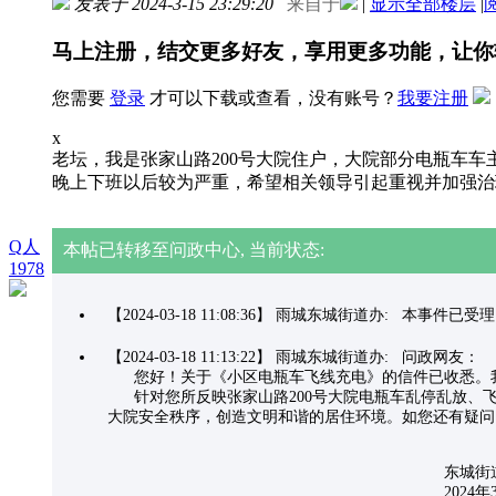
发表于 2024-3-15 23:29:20
来自于
|
显示全部楼层
|
马上注册，结交更多好友，享用更多功能，让你
您需要
登录
才可以下载或查看，没有账号？
我要注册
x
老坛，我是张家山路200号大院住户，大院部分电瓶车
晚上下班以后较为严重，希望相关领导引起重视并加强治
Q人
本帖已转移至问政中心, 当前状态:
1978
【2024-03-18 11:08:36】 雨城东城街道办: 本事
【2024-03-18 11:13:22】 雨城东城街道办: 问政网友：
您好！关于《小区电瓶车飞线充电》的信件已收悉。我
针对您所反映张家山路200号大院电瓶车乱停乱放、飞
大院安全秩序，创造文明和谐的居住环境。如您还有疑问，请致
东城街道办事
2024年3月1