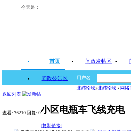
今天是：
首页
问政发帖区
用户名：
问政公告区
北纬论坛
»
北纬论坛
›
网络
返回列表
小区电瓶车飞线充电
查看:
36210
|
回复:
0
[复制链接]