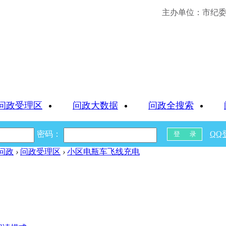
主办单位：市纪委 
问政受理区
问政大数据
问政全搜索
密码：
QQ
问政
›
问政受理区
›
小区电瓶车飞线充电