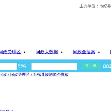
主办单位：市纪委 
问政受理区
问政大数据
问政全搜索
密码：
QQ
问政
›
问政受理区
›
石棉县鞭炮能否燃放