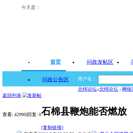
今天是：
首页
问政发帖区
用户名：
问政公告区
北纬论坛
»
北纬论坛
›
网络
返回列表
石棉县鞭炮能否燃放
查看:
42990
|
回复:
0
[复制链接]