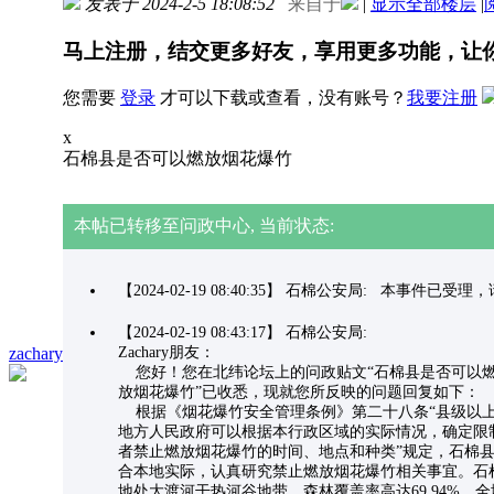
发表于 2024-2-5 18:08:52
来自于
|
显示全部楼层
|
马上注册，结交更多好友，享用更多功能，让
您需要
登录
才可以下载或查看，没有账号？
我要注册
x
石棉县是否可以燃放烟花爆竹
本帖已转移至问政中心, 当前状态:
【2024-02-19 08:40:35】 石棉公安局: 本事件已
【2024-02-19 08:43:17】 石棉公安局:
zachary
Zachary朋友：
您好！您在北纬论坛上的问政贴文“石棉县是否可以
放烟花爆竹”已收悉，现就您所反映的问题回复如下：
根据《烟花爆竹安全管理条例》第二十八条“县级以
地方人民政府可以根据本行政区域的实际情况，确定限
者禁止燃放烟花爆竹的时间、地点和种类”规定，石棉
合本地实际，认真研究禁止燃放烟花爆竹相关事宜。石
地处大渡河干热河谷地带，森林覆盖率高达69.94%，全