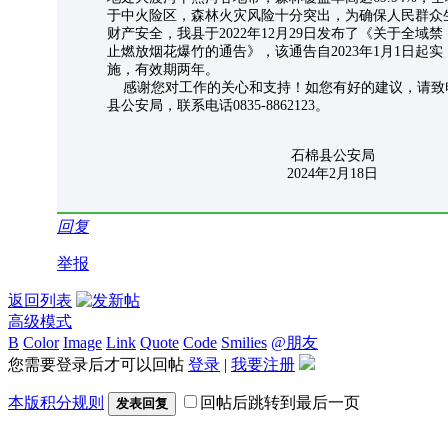
于中火险区，森林火灾风险十分突出，为确保人民群众
财产安全，我县于2022年12月29日发布了《关于全域禁
止燃放烟花爆竹的通告》，该通告自2023年1月1日起实
施，有效期两年。
感谢您对工作的关心和支持！如您有好的建议，请致
县公安局，联系电话0835-8862123。
石棉县公安局
2024年2月18日
回复
举报
返回列表
高级模式
B
Color
Image
Link
Quote
Code
Smilies
@朋友
您需要登录后才可以回帖
登录
|
我要注册
本版积分规则
回帖后跳转到最后一页
发表回复