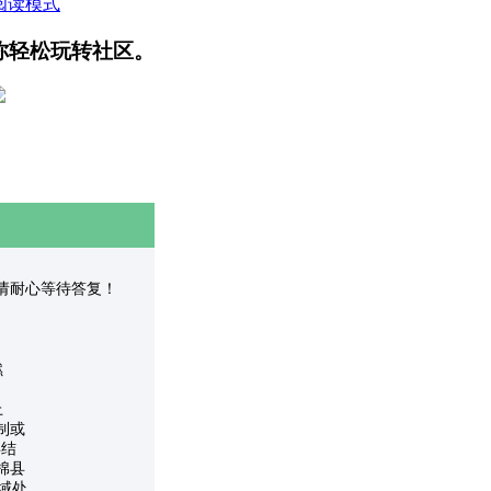
阅读模式
你轻松玩转社区。
受理，请耐心等待答复！
燃
上
制或
县结
棉县
域处