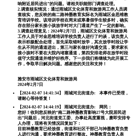
响附近居民进出”的问题。请相关职能部门调查处理。
2.调查核实情况：通过雨城区文化体育和旅游局工作人员调
查核实，您反映的南二路神墨教育实际名为雨城区金思维教
育培训学校。该培训学校在周末或寒暑假学生较多时，确实
存在部分家长接小孩放学时对大门通道产生了一定的影响。
3.调查处理意见：2024年2月7日，雨城区文化体育和旅游局
工作人员于对金思维培训学校负责人进行了约谈，该负责人
表示积极配合处理，首先采取错时放学，其次放学时段让学
生从不同的通道进出，第三与家长做好沟通交流，要求家长
接小孩时不要在大院内堵塞通道，第四安排老师在放学时段
值守大院通道并维护好秩序。下一步我们将继续为此开展工
作，争取早日解决问题。感谢您的关注和支持！
雅安市雨城区文化体育和旅游局
2024年2月7日
【2024-02-07 14:41:34】 雨城河北街道办: 本事件已受理，
请耐心等待答复！
【2024-02-07 14:44:19】 雨城河北街道办: 网民：
您好！收到您反映的“南二路神墨教育影响27号大院居民进
出”问题后，河北街道党工委、办事处高度重视，赓即安排专
人办理，现将有关情况回复如下：
目前神墨教育已经放假，街道和社区干部已与神墨教育负责
人进行沟通，要求神墨教育进行整改。神墨教育负责人表