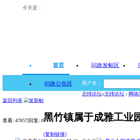
今天是：
首页
问政发帖区
用户名：
问政公告区
北纬论坛
»
北纬论坛
›
网络
返回列表
黑竹镇属于成雅工业
查看:
47857
|
回复:
0
[复制链接]