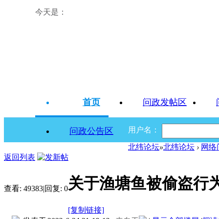
今天是：
首页
问政发帖区
用户名：
问政公告区
北纬论坛
»
北纬论坛
›
网络
返回列表
关于渔塘鱼被偷盗行
查看:
49383
|
回复:
0
[复制链接]