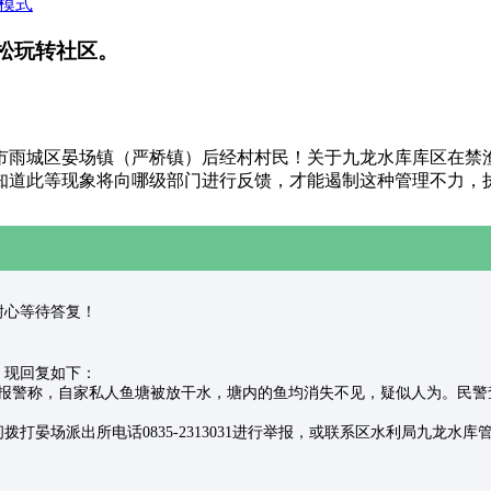
模式
松玩转社区。
市雨城区晏场镇（严桥镇）后经村村民！关于九龙水库库区在禁
知道此等现象将向哪级部门进行反馈，才能遏制这种管理不力，
，请耐心等待答复！
，现回复如下：
您父亲报警称，自家私人鱼塘被放干水，塘内的鱼均消失不见，疑似人为。
打晏场派出所电话0835-2313031进行举报，或联系区水利局九龙