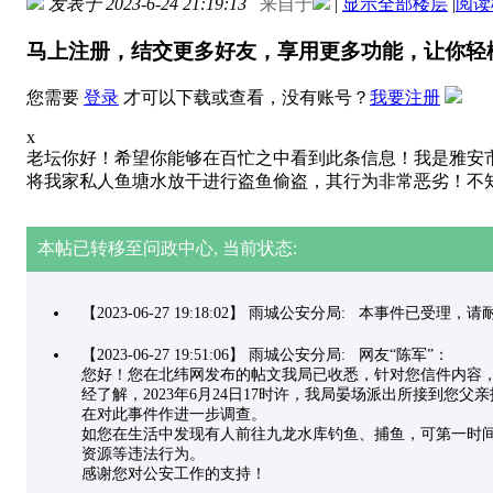
发表于 2023-6-24 21:19:13
来自于
|
显示全部楼层
|
阅读
马上注册，结交更多好友，享用更多功能，让你轻
您需要
登录
才可以下载或查看，没有账号？
我要注册
x
老坛你好！希望你能够在百忙之中看到此条信息！我是雅安
将我家私人鱼塘水放干进行盗鱼偷盗，其行为非常恶劣！不
本帖已转移至问政中心, 当前状态:
【2023-06-27 19:18:02】 雨城公安分局: 本事件已受理
【2023-06-27 19:51:06】 雨城公安分局: 网友“陈军”：
您好！您在北纬网发布的帖文我局已收悉，针对您信件内容
经了解，2023年6月24日17时许，我局晏场派出所接到
在对此事件作进一步调查。
如您在生活中发现有人前往九龙水库钓鱼、捕鱼，可第一时间拨
资源等违法行为。
感谢您对公安工作的支持！