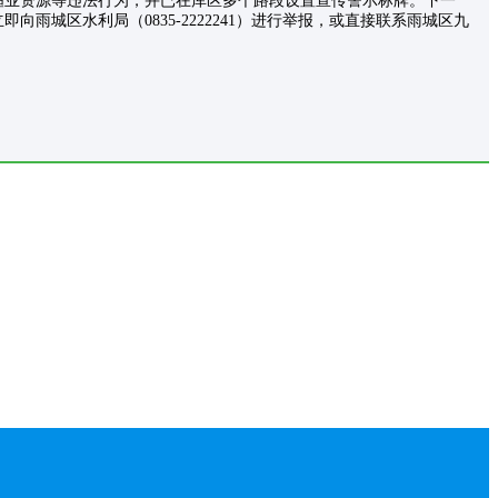
渔业资源等违法行为，并已在库区多个路段设置宣传警示标牌。下一
城区水利局（0835-2222241）进行举报，或直接联系雨城区九