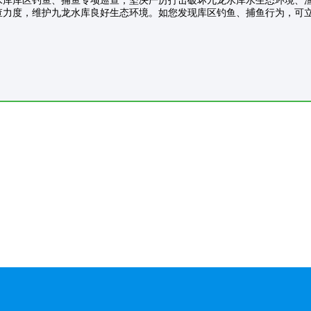
水库库区钓鱼、捕鱼专项巡查，坚决严厉打击破坏九龙水库水生态环境、
度，维护九龙水库良好生态环境。如您发现库区钓鱼、捕鱼行为，可立即向雨