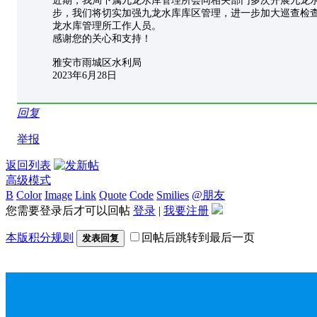
近期，我局下属九龙水库管理所会同相关部门多次开展九龙
步，我们将切实加强九龙水库库区管理，进一步加大巡查检查力
龙水库管理所工作人员。
感谢您的关心和支持！
雅安市雨城区水利局
2023年6月28日
回复
举报
返回列表
高级模式
B
Color
Image
Link
Quote
Code
Smilies
@朋友
您需要登录后才可以回帖
登录
|
我要注册
本版积分规则
回帖后跳转到最后一页
发表回复