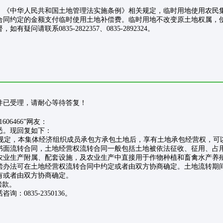
》《中华人民共和国土地管理法实施条例》相关规定，临时用地使用农民
合同约定的金额支付临时使用土地补偿费。临时用地不改变原土地权属，
请联系0835-2822357、0835-2892324。
: 本事件已受理，请耐心等待答复！
81606466”网友：
悉。现回复如下：
定，本集体经济组织成员承包方承包土地后，享有土地承包经营权，可
书面流转合同，土地经营权流转合同一般包括土地被依法征收、征用、占
农业生产附属、配套设施，及农业生产中直接用于作物种植和畜禽水产养
偿办法可在土地经营权流转合同中约定或者由双方协商确定。土地流转期
所有或者由双方协商确定。
偿款。
0835-2350136。