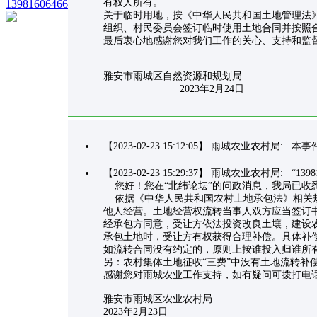
有权人所有。
13981606466
关于临时用地，按《中华人民共和国土地管理法
组织、村民委员会签订临时使用土地合同并按照
最后衷心地感谢您对我们工作的关心、支持和监督，如有疑问
雅安市雨城区自然资源和规划局
2023年2月24日
【2023-02-23 15:12:05】 雨城农业农村局
【2023-02-23 15:29:37】 雨城农业农村局: “139
您好！您在“北纬论坛”的问政消息，我局已收
依据《中华人民共和国农村土地承包法》相关规
他人经营。土地经营权流转当事人双方应当签订
经承包方同意，受让方依法投资改良土壤，建设
承包土地时，受让方有权获得合理补偿。具体补
如流转合同没有约定的，原则上按谁投入归谁
另：农村集体土地征收“三费”中没有土地流转补
感谢您对雨城农业工作支持，如有疑问可拨打电话咨询：
雅安市雨城区农业农村局
2023年2月23日