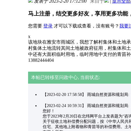
发表于 2023-2-20 17:12:00
来自于
|
显示全部
马上注册，结交更多好友，享用更多功能
您需要
登录
才可以下载或查看，没有账号？
我要
x
该地块在雅安市雨城区，我想了解村集体和土地承
村集体土地流转其间土地被政府征用，村集体和土
中还有大面积临时用地，临时用地中支付的青苗补
13882444404
本帖已转移至问政中心, 当前状态:
【2023-02-20 17:58:58】 雨城自然资源
【2023-02-24 10:59:31】 雨城自然资源和规划
您好！
您于2023年2月20日在北纬网平台上发表题
关于征收土地补偿费分配问题，按《中华人民共
住宅、其他地上附着物和青苗等的补偿费用。土