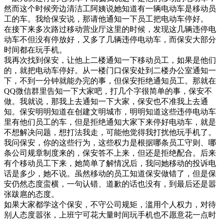
然而这个时候旁边清洁工阿姨说她知道有一辆电动车是移动员
工的车。我给保安说，那请他通知一下员工把电动车停好。
在接下来多次路过移动营业厅这里的时候，发现这几辆违停电
动车不但没有停放好，又多了几辆违停电动车，而保安大部分
时间都在玩手机。
我再次找到保安，让他上二楼通知一下移动员工，如果是他们
的，就把电动车停好。从一楼门口保安处到二楼办公室通知一
下，不到一分钟就能办完的事，但保安拒绝通知员工。那就在
QQ微信群里告知一下大家吧，打几个字很简单的事，保安不
做。我就说，那我上去通知一下大家，保安也不准我上去通
知。保安明明知道在创建文明城市，明明知道这些违停电动车
里有他们员工的车，但是拒绝通知大家下来停好电动车，就是
不想解决问题，想打法我走，可能他觉得我打扰他玩手机了。
我问保安，你的这些行为，这些权力是根据哪条员工守则、哪
条公司规章制度来的，保安答不上来，但还是拒绝配合。后来
有个移动员工下来，她简单了解情况后，我问她移动的投诉电
话是多少，她不说。虽然移动的员工知道保安做错了，但是保
安仍然态度蛮横，一句认错、道歉的话也没有，到最后还是嚣
张跋扈的态度。
如果大家都学这个保安，不守公司规矩，滥用个人权力，对待
别人态度嚣张，上班宁可花大量时间玩手机也不愿意花一点时