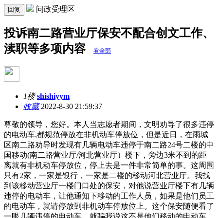
问政受理区
回复
投诉南二路营业厅保安不配合创文工作、
渎职等多项内容
看全部
1楼
shishiyym
收藏
2022-8-30 21:59:37
尊敬的领导，您好。本人当志愿者期间，文明劝导了很多违停
的电动车
,都规范停放在非机动车停放位，但是近日，在雨城
区南二路劝导时发现有几辆电动车违停于南二路24号二楼的
中
国移动
(南二路营业厅/河北营业厅）楼下，旁边3米不到的距
离就有非机动车停放位，停上去是一件非常简单的事。这周围
只有2家，一家是银行，一家是二楼的移动河北营业厅。我找
到该移动营业厅一楼门口处的保安，对他说营业厅楼下有几辆
违停的电动车，让他通知下移动的工作人员，如果是他们员工
的电动车，就请停放到非机动车停放位上。这个保安随便看了
一眼几辆违停的电动车，就骗我说这不是他们移动的电动车，