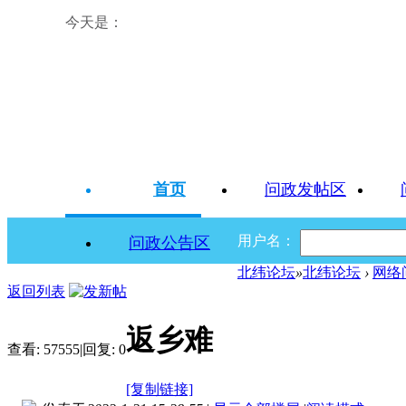
今天是：
首页
问政发帖区
用户名：
问政公告区
北纬论坛
»
北纬论坛
›
网络
返回列表
返乡难
查看:
57555
|
回复:
0
[复制链接]