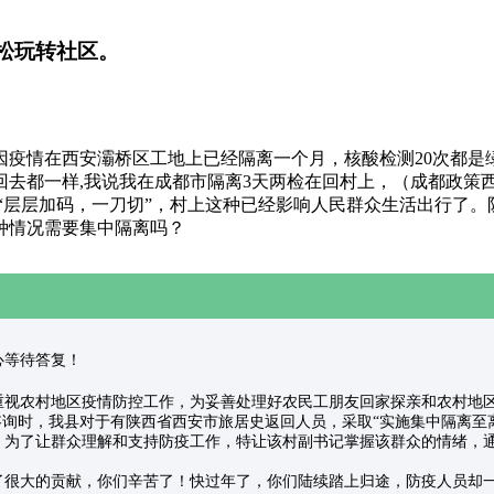
松玩转社区。
疫情在西安灞桥区工地上已经隔离一个月，核酸检测20次都是绿
回去都一样,我说我在成都市隔离3天两检在回村上，（成都政策
；“层层加码，一刀切”，村上这种已经影响人民群众生活出行了
种情况需要集中隔离吗？
请耐心等待答复！
直以来，我乡高度重视农村地区疫情防控工作，为妥善处理好农民工朋友回家探亲和
询时，我县对于有陕西省西安市旅居史返回人员，采取“实施集中隔离至离
。为了让群众理解和支持防疫工作，特让该村副书记掌握该群众的情绪，
了很大的贡献，你们辛苦了！快过年了，你们陆续踏上归途，防疫人员却