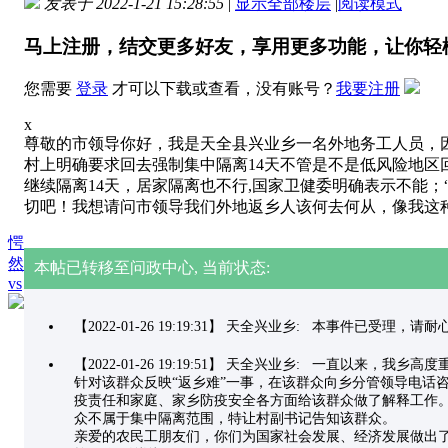
发表于 2022-1-21 15:28:55
|
显示全部楼层
|
阅读模式
马上注册，结交更多好友，享用更多功能，让你轻
您需要
登录
才可以下载或查看，没有账号？
我要注册
x
尊敬的市领导你好，我是天全县兴业乡一名外地务工人员，因
村上明确要求回去强制集中隔离14天不管是不是低风险地区
继续隔离14天，居家隔离也不行,国家卫健委明确表示不能
切吧！我想请问市领导我们外地返乡人该何去何从，像我这
愕
然
本帖已转移至问政中心, 当前状态:
vs
【2022-01-26 19:19:31】 天全兴业乡: 本事件已受理，
【2022-01-26 19:19:51】 天全兴业乡: 一
针对该群众反映“返乡难”一事，在该群众向乡分管领导电话咨
疫责任和家庭、家乡防疫安全各方面给该群众做了解释工作
众不属于集中隔离范围，特让村副书记告知该群众。
亲爱的农民工朋友们，你们为国家社会发展、经济发展做出