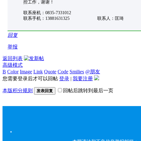
控工作，谢谢！
联系座机：0835-7331012
联系手机：13881631325 联系人：匡琦
回复
举报
返回列表
高级模式
B
Color
Image
Link
Quote
Code
Smilies
@朋友
您需要登录后才可以回帖
登录
|
我要注册
本版积分规则
回帖后跳转到最后一页
发表回复