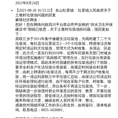
2021年8月24日
【2021-08-26 16:53:22】 名山红星镇: 红星镇人民政府关于
土墩村垃圾池问题的回复
麻辣社区网友：
您好！您在网络问政四川平台群众呼声反映的“供水卫生环保
建议书”我镇已收悉，关于土墩村垃圾池的问题，现回复如
下：
原联江乡于2011年集中修建生活垃圾池，为我村建了二个大
垃圾池，每社适当位置设立2—3个小垃圾池，聘请保洁员每
周定时清运到大垃圾池，管理方式为村收集、乡清运、区处
理，此方式一直实行到2018年。近两年区级有关部门对城乡
环境治理实施推行“高岗模式”管理办法，实行垃圾分类袋装
清运管理模式。因此本村对原建的所有垃圾池进行了拆除，
要求全村农户生活垃圾分类袋装，按规定时间放在村道两
旁，由村上聘请的3名保洁员，每周不少于两次到户收集垃
圾，统一清运到原联江中学垃圾汇总站，由保洁公司清运到
区环保处理站进行处理。由于现在采取户分类、村收集、镇
转运的垃圾处理模式，所以各村不再设立垃圾池。下一步，
我镇将进一步加强对群众环保意识的宣传、教育，开展垃圾
分类的培训指导，督促保洁人员按时收垃圾，增加垃圾清理
频率和保洁力度，确保农村人居环境干净、整洁。
感谢您对我镇环保工作的关心和支持，如有疑问，请来电咨
询。联系电话：0835-3420001。