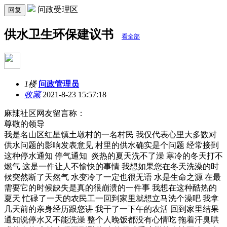
问政受理区
回复
供水卫生环保建议书
看全部
1楼
问政管理员
收藏
2021-8-23 15:57:18
麻辣社区网友留言称：
尊敬的领导
我是名山区红星镇土墩村的一名村民 我仅代表心里大多数对
供水问题的影响发表意见 村里的供水确实是个问题 经常接到
这种停水通知 停气通知 炎热的夏天洗不了澡 寒冷的冬天打不
燃气 这是一件让人不愉快的事情 我想如果您在冬天洗澡的时
候突然断了天然气 水变冷了一定也很无语 水是生命之源 在最
需要它的时候缺失是真的很崩溃的一件事 我想在这种酷热的
夏天 忙碌了一天的农民工一回到家里就想立马洗个澡吧 我拿
几天前的亲身经历跟您讲 我干了一下午的农活 回到家里结果
通知说停水又不能洗澡 整个人晚饭都没有心情吃 拖着汗臭哄