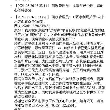
【2021-08-26 16:33:11】 问政管理员: 本事件已受理，请耐
心等待答复！
【2021-08-26 16:33:20】 问政管理员: 1.区水利局关于“自来
水方面建议”的回复：
网友JeXnk-1629463942：
您好！我局收到您在“群众呼声”平台反映的“红星镇土墩村经
常停水”的问政信件后，立即会同雅安国润供水有限公司进行
调查核实，现将调查核实情况回复如下：
经查，红星镇土墩村片区是由红星供水站供水，随着近年用
户不断新增，原红星至联江PVC110供水主管已无法满足现有
居民需求水量。近日，随着气温逐渐升高，用户用水量日渐
增加，现已无法满足现有居民需求水量，造成该村部分村民
水量和水压不足。为此国润公司已新增一条从成雅园区到红
星镇安置区DN200的供水主管，该主管已于8月24日进场施
工，预计三天完成成雅高速涵洞穿越，完工后将解决红星
镇、联江片区等供水不足问题。
国润公司表示，将在今后的工作中加强供水管网巡查，提高
突发事件应急处理能力，全力保障农村居民生活生产用水。
今后如遇用水问题，请拨打国润公司服务热线3223288，将竭
诚为您提供服务。同时我局将继续加强对全区农村供水工作
的监督和指导。
感谢您对全区农村供水工作的关心和支持。如有疑问，请咨
询雅安市名山区水利局（0835）3222501。
此复。