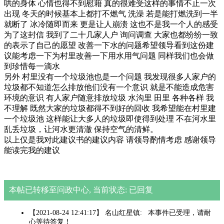
哄的身体 心情也得不到慰藉 真的很难受这样的事情不止一次
出现 冬天的时候基本上都打不燃气 洗澡 若是能打燃洗到一半
就断了 冰冷随即而来 更是让人崩溃 这也不是我一个人的感受
为了这封信 我到了二十几家人户 询问调查 大家也都纷纷一致
的表示了自己的愿望 改善一下水的问题希望领导看到这份建
议能考虑一下为村里改善一下用水用气问题 同样我们也会做
到珍惜每一滴水
另外 村里没有一个垃圾池也是一个问题 我发现很多人家户的
垃圾都不知道怎么排放他们没有一个意识 就是不能造成危害
环境的意识 有人家户随意排放垃圾 水沟里 田里 各种各样 我
不理解 既然大家的垃圾都得不到好的回收 我希望能在村里建
一个垃圾池 这样能让大多人的垃圾即使得到处理 不在河水里
乱丢垃圾，让河水更清澈 保持空气的清鲜。
以上仅是我对此建议书的建议内容 请领导酌情考虑 感谢领导
能读完我的建议
本帖已转移至问政中心, 当前状态: 已回复
【2021-08-24 12:41:17】 名山红星镇: 本事件已受理，请耐
心等待答复！