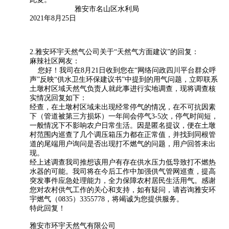
雅安市名山区水利局
2021年8月25日
2.雅安环宇天然气公司关于“天然气方面建议”的回复：
麻辣社区网友：
您好！我司在8月21日收到您在“网络问政四川平台群众呼
声”反映“供水卫生环保建议书”中提到的用气问题，立即联系
土墩村区域天然气负责人就此事进行实地调查，现将调查核
实情况回复如下：
经查，在土墩村区域未出现经常停气的情况，在不可抗因素
下（管道被第三方损坏）一年间会停气3-5次，停气时间短，
一般情况下不影响农户日常生活。因是匿名提议，便在土墩
村范围内巡查了几个调压箱压力都在正常值，并找到同根管
道的尾端用户询问是否出现打不燃气的问题，用户回答未出
现。
经上述调查我司推想该用户有存在供水压力低导致打不燃热
水器的可能。我司将在今后工作中加强供气管网巡查，提高
突发事件应急处理能力，全力保障农村居民生活用气。感谢
您对农村供气工作的关心和支持，如有疑问，请咨询雅安环
宇燃气（0835）3355778，将竭诚为您提供服务。
特此回复！
雅安市环宇天然气有限公司