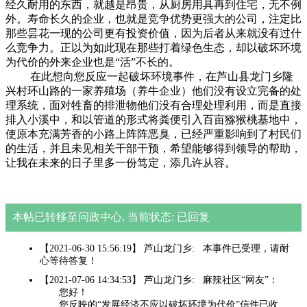
经久耐用的东西，就越是昂贵，从厨房用具再到住宅，无不例
外。寿命长久的企业，也就是竞争优势更强大的公司，注定比
那些昙花一现的公司更有投资价值，因为后者从来就没有过什
么竞争力。正以为如此现在那些打着绿色生态，却以破坏环境
为代价的外来企业也是“活”不长的。
在此想向您反应一起破坏环境事件，在芦山县龙门乡隆
兴村环山路的一家养殖场（养牛企业）他们没有设立完备的处
理系统，面对牲畜的排泄物他们没有合理处理利用，而是直接
排入小溪中，和以管道的形式将粪便引入百亩猕猴桃基地中，
使原本充满芳香的小路上阵阵恶臭，已经严重影响到了村民们
的生活，并且未见相关干部干预，希望能够得到领导的帮助，
让我在未来的日子里多一份笃定，添几许从容。
本帖已转移至问政中心, 当前状态: 已回复
【2021-06-30 15:56:19】 芦山龙门乡: 本事件已受理，请耐
心等待答复！
【2021-07-06 14:34:53】 芦山龙门乡: 麻辣社区“网友”：
您好！
您反映的“发展经济不应以破坏环境为代价”信件已收