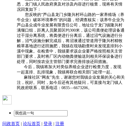
悉，龙门镇人民政府庚及对涉及内容进行核查，现将有关情
况回复如下：
您反映的“芦山县龙门乡隆兴村环山路的一家养殖场（养
牛企业）破坏环境事件”的问题，经调查核实：该养牛企业为
芦山县众成牛业发展有限责任公司，地址位于龙门镇隆兴村
满堰口组，距离人员聚居区约300米，该公司粪便处理设备通
过干湿分离系统，将粪便进行分离后，通过沼气设施进行分
解，沼气设施分解完成后，将沼液通过管道用于隆兴村精牧
粮草基地进行还田施肥，我镇在现场勘查时未发现直排到小
溪中现象。在检查中，我镇要求该企业要严格按照相关主管
部门要求，及时将厂区内动物粪便输送到相关环保设备进行
处理，同时按农业主管部门要求完善排放还田措施。
今后，我镇将加大对类似养殖企业进行检查力度，发现
一起直排、乱排现象，我镇将联合相关部门处理一起。
麻辣社区“网友”先生，谢谢您对我镇企业发展的关心和关
注，祝好。同时，如今后还有其他疑问，可直接与龙门镇人
民政府联系，联系电话：0835—6673206。
问政首页
|
论坛首页
|
登录
|
注册