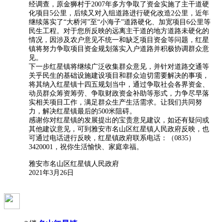
经调查，原金狮村于2007年多方争取了资金实施了主干道硬
化项目5公里，后续又对入组道路进行硬化改造2公里，近年
继续落实了“大桥河”至“小海子”道路硬化、加宽项目6公里等
民生工程。对于您所反映的远离主干道的地方道路未硬化的
情况，因涉及农户意见不统一和缺乏项目资金等问题，红星
镇将努力争取项目资金规划落实入户道路并积极协调群众意
见。
下一步红星镇将继续广泛收集群众意见，并针对道路交通等
关乎民生的基础设施建设项目和群众迫切需要解决的事项，
将其纳入红星镇十四五规划当中，通过争取社会各界资金、
动员群众筹资筹劳、争取财政资金补助等形式，力争尽早落
实相关项目工作，满足群众生产生活需求。让我们共同努
力，解决红星镇最后的500米阻碍。
感谢你对红星镇的发展提出的宝贵意见建议，如还有疑问或
其他建议意见，可到雅安市名山区红星镇人民政府反映，也
可通过电话进行反映，红星镇政府联系电话：（0835）
3420001，祝你生活愉快、家庭幸福。
雅安市名山区红星镇人民政府
2021年3月26日