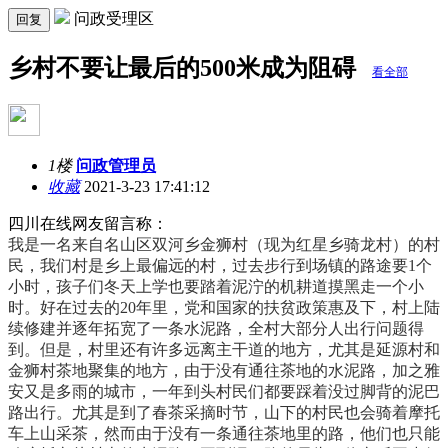
问政受理区
回复
乡村不要让最后的500米成为阻碍
看全部
1楼
问政管理员
收藏
2021-3-23 17:41:12
四川在线网友留言称：
我是一名来自名山区双河乡金狮村（现为红星乡骑龙村）的村
民，我们村是乡上最偏远的村，过去步行到场镇的路途要1个
小时，孩子们冬天上学也要踏着泥泞的机耕道摸黑走一个小
时。好在过去的20年里，党和国家的扶贫政策惠及下，村上陆
续修建并逐年拓宽了一条水泥路，全村大部分人出行问题得
到。但是，村里还有许多远离主干道的地方，尤其是延源村和
金狮村茶地聚集的地方，由于没有通往茶地的水泥路，加之雅
安又是多雨的城市，一年到头村民们都要踩着没过脚背的泥巴
路出行。尤其是到了春茶采摘时节，山下的村民也会骑着摩托
车上山采茶，然而由于没有一条通往茶地里的路，他们也只能