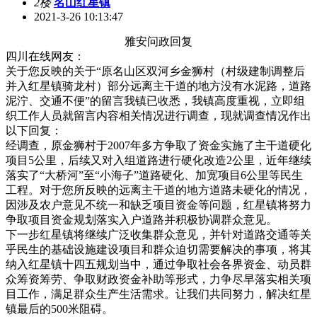
2楼
名山红星镇
2021-3-26 10:13:47
雅安问政回复
四川在线网友：
关于您反映的关于“原名山区双河乡金狮村（村级建制调整后
并入红星镇骑龙村）部分远离主干道的地方没有水泥路，道路
泥泞、交通不便”的留言我镇已收悉，我镇高度重视，立即组
织工作人员就留言内容相关情况进行调查，现就调查情况作出
以下回复：
经调查，原金狮村于2007年多方争取了资金实施了主干道硬化
项目5公里，后续又对入组道路进行硬化改造2公里，近年继续
落实了“大桥河”至“小海子”道路硬化、加宽项目6公里等民生
工程。对于您所反映的远离主干道的地方道路未硬化的情况，
因涉及农户意见不统一和缺乏项目资金等问题，红星镇将努力
争取项目资金规划落实入户道路并积极协调群众意见。
下一步红星镇将继续广泛收集群众意见，并针对道路交通等关
乎民生的基础设施建设项目和群众迫切需要解决的事项，将其
纳入红星镇十四五规划当中，通过争取社会各界资金、动员群
众筹资筹劳、争取财政资金补助等形式，力争尽早落实相关项
目工作，满足群众生产生活需求。让我们共同努力，解决红星
镇最后的500米阻碍。