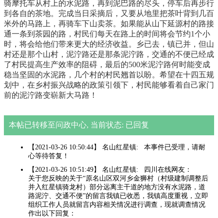
骑摩托车从村上的水泥路，再到泥巴路的尽头，停车后再步行
到各自的茶地。完成当日采摘后，又要从地里把茶叶背到几百
米外的马路上，再骑车下山卖茶。如果能从山下延源村的路接
通一条到茶园的路，村民们每天在路上的时间将会节约1个小
时，将会给他们带来更大的经济收益。乡已去，镇已并，但山
村还是那个山村，泥泞路还是那条泥泞路，交通的不便已经成
了村民提高生产效率的阻碍，最后的500米泥泞路何时能变成
稳当坚固的水泥路，几个村的村民翘首以盼。希望在十四五规
划中，在乡村振兴战略的政策引领下，村民能够看着自己家门
前的泥泞路变崭新大马路！
本帖已转移至问政中心, 当前状态: 已回复
【2021-03-26 10:50:44】 名山红星镇: 本事件已受理，请耐
心等待答复！
【2021-03-26 10:51:49】 名山红星镇: 四川在线网友：
关于您反映的关于“原名山区双河乡金狮村（村级建制调整后
并入红星镇骑龙村）部分远离主干道的地方没有水泥路，道
路泥泞、交通不便”的留言我镇已收悉，我镇高度重视，立即
组织工作人员就留言内容相关情况进行调查，现就调查情况
作出以下回复：