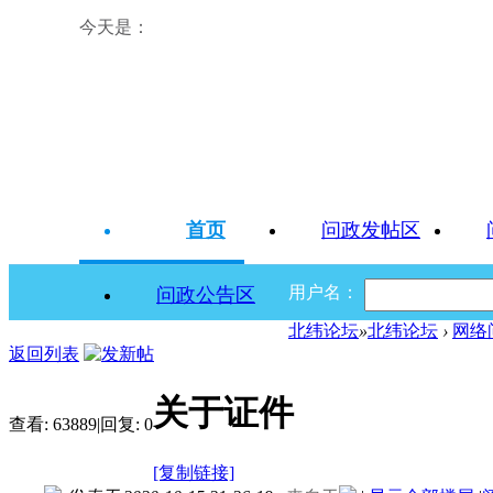
今天是：
首页
问政发帖区
用户名：
问政公告区
北纬论坛
»
北纬论坛
›
网络
返回列表
关于证件
查看:
63889
|
回复:
0
[复制链接]