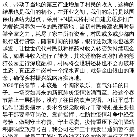
求，带动了当地的第三产业增加了村民的收入，这样的
结果也是我们的初心，在开业之初，我们的宗旨是以国
保山驿站为起点，采用1+N模式将村民自建房逐步推广
为餐饮康养为一体的民宿基地，当初村民修建农房时是
举全家之力，耗尽了家中所有资金，村民或多或少都向
银行进行贷款，随着时间的推移，银行还款期限也越来
越近，让世世代代村民以种植药材收入转变为持续现金
流，如果将收入进行了转变，其次还能将政府打造的熊
猫公园进行深度融和，村民将会退耕还林也不会再破坏
生态，真正还中岗村一个绿水青山，就是金山银山的理
念，确保乡村振兴战略落实落地。
2020年的春节，本该是一个阖家欢乐、喜气洋洋的日
子。一场突如其来的新冠肺炎疫情汹涌而至。给这个春
节蒙上一层阴影，没有了往日的欢声笑语。习近平总书
记作出重要指示，要求各级党政领导干部特别是主要领
导干部要坚守岗位、靠前指挥，在防控疫情斗争中经受
考验，做到守土有责、守土尽责。疫情重压下我们驿站
积极响应政府号召，我公司在年三十就发出通知暂不接
待游客，对员工工资以及交纳了订金的游客进行了足额