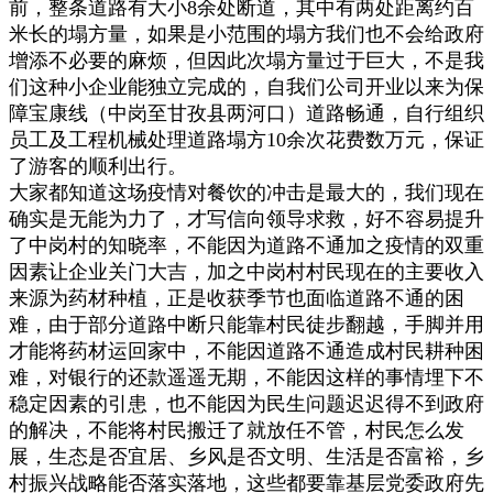
前，整条道路有大小8余处断道，其中有两处距离约百
米长的塌方量，如果是小范围的塌方我们也不会给政府
增添不必要的麻烦，但因此次塌方量过于巨大，不是我
们这种小企业能独立完成的，自我们公司开业以来为保
障宝康线（中岗至甘孜县两河口）道路畅通，自行组织
员工及工程机械处理道路塌方10余次花费数万元，保证
了游客的顺利出行。
大家都知道这场疫情对餐饮的冲击是最大的，我们现在
确实是无能为力了，才写信向领导求救，好不容易提升
了中岗村的知晓率，不能因为道路不通加之疫情的双重
因素让企业关门大吉，加之中岗村村民现在的主要收入
来源为药材种植，正是收获季节也面临道路不通的困
难，由于部分道路中断只能靠村民徒步翻越，手脚并用
才能将药材运回家中，不能因道路不通造成村民耕种困
难，对银行的还款遥遥无期，不能因这样的事情埋下不
稳定因素的引患，也不能因为民生问题迟迟得不到政府
的解决，不能将村民搬迁了就放任不管，村民怎么发
展，生态是否宜居、乡风是否文明、生活是否富裕，乡
村振兴战略能否落实落地，这些都要靠基层党委政府先