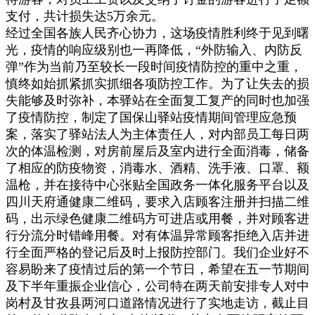
支付，共计损失达5万余元。
经过全国各族人民齐心协力，这场疫情胜利终于见到曙
光，疫情的响应级别也一再降低，“外防输入、内防反
弹”作为当前乃至较长一段时间疫情防控的重中之重，
慎终如始抓紧抓实抓细各项防控工作。为了让失去的损
失能够及时弥补，本驿站在全面复工复产的同时也加强
了疫情防控，制定了国保山驿站疫情期间管理应急预
案，落实了驿站法人为主体责任人，对内部员工每日两
次的体温检测，对房前屋后及室内进行全面消毒，储备
了相应的防疫物资，消毒水、酒精、洗手液、口罩、额
温枪，并在接待中心张贴全国政务一体化服务平台以及
四川天府通健康二维码，要求入店顾客注册并扫描二维
码，出示绿色健康二维码方可进店或用餐，并对顾客进
行分流分时错峰用餐。对有体温异常顾客拒绝入店并进
行全面严格的登记后及时上报防控部门。我们企业好不
容易盼来了疫情过后的第一个节日，希望在五一节期间
及下半年重振企业信心，公司特在两天前安排专人对中
岗村及甘孜县两河口道路情况进行了实地走访，截止目