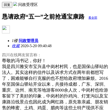
问政受理区
回复
恳请政府“五一”之前抢通宝康路
看全部
1楼
问政管理员
收藏
2020-5-20 09:40:48
四川在线网友留言称：
尊敬的冯书记，你好！
我是四川雅安市宝兴县中岗村村民，也是国保山驿站的
法人。其实这样的信件以及诉求方式在两年前都想写
了，困难能够自行克服的也不想给政府增加麻烦。2016
年至国保山驿站开业以来，共接待成都，广东、深圳、
重庆、达州、南充等地游客8000余人次，中岗村也给游
客留下了美好的印象，中岗村的扑鸡沟、灯笼沟以及宝
康路沿线景点也因此成为网红路，原先靠亲戚、朋友销
售的蜂蜜、土鸡、鸡蛋、腊肉等这些土特产现供不应