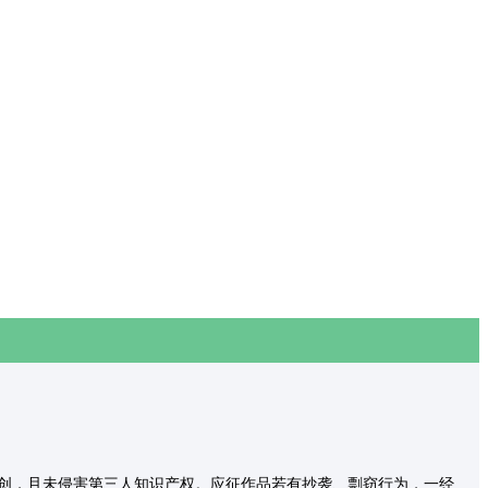
创，且未侵害第三人知识产权。应征作品若有抄袭、剽窃行为，一经