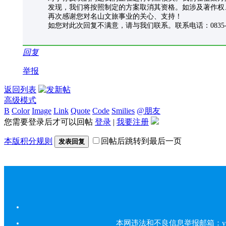
发现，我们将按照制定的方案取消其资格。如涉及著作权
再次感谢您对名山文旅事业的关心、支持！
如您对此次回复不满意，请与我们联系。联系电话：0835-32
回复
举报
返回列表
高级模式
B
Color
Image
Link
Quote
Code
Smilies
@朋友
您需要登录后才可以回帖
登录
|
我要注册
本版积分规则
回帖后跳转到最后一页
发表回复
本网违法和不良信息举报邮箱：yarbs#