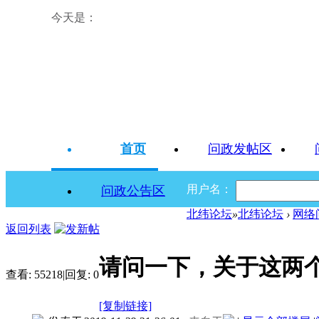
今天是：
首页
问政发帖区
用户名：
问政公告区
北纬论坛
»
北纬论坛
›
网络
返回列表
请问一下，关于这两个
查看:
55218
|
回复:
0
[复制链接]