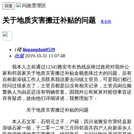
问政受理区
回复
关于地质灾害搬迁补贴的问题
看全部
1楼
liugangdan0529
收藏
2019-10-31 11:07:48
我本人之前通过12345雅安市长热线反映过政府对我外公
家和邻居家关于地质灾害搬迁补贴金额悬殊过大的问题，后有
自称新添镇工作人员联系我说要去问镇土管员，可是我们都已
经问过很多次了，土管员都是以没有相关记录，土管员岗位频
繁换人为由迟迟没有明确答复。因我外公和舅舅对赔偿事宜还
存有疑虑，故由他们详细讲述，我整理如下：
关于地质灾害搬迁补贴的问题
本人石文军，石明元之子，户籍：四川省雅安市荥经县新
添镇石家一组，于二零一二年三月同邻居共四户人向新添乡人