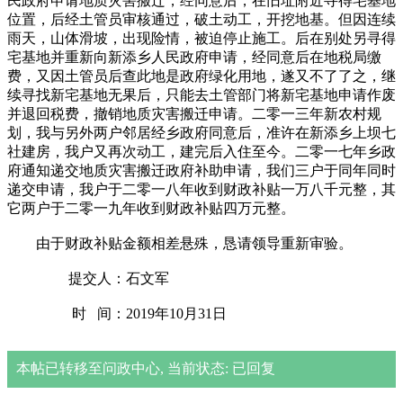
民政府申请地质灾害搬迁，经同意后，在旧址附近寻得宅基地
位置，后经土管员审核通过，破土动工，开挖地基。但因连续
雨天，山体滑坡，出现险情，被迫停止施工。后在别处另寻得
宅基地并重新向新添乡人民政府申请，经同意后在地税局缴
费，又因土管员后查此地是政府绿化用地，遂又不了了之，继
续寻找新宅基地无果后，只能去土管部门将新宅基地申请作废
并退回税费，撤销地质灾害搬迁申请。二零一三年新农村规
划，我与另外两户邻居经乡政府同意后，准许在新添乡上坝七
社建房，我户又再次动工，建完后入住至今。二零一七年乡政
府通知递交地质灾害搬迁政府补助申请，我们三户于同年同时
递交申请，我户于二零一八年收到财政补贴一万八千元整，其
它两户于二零一九年收到财政补贴四万元整。
由于财政补贴金额相差悬殊，恳请领导重新审验。
提交人：石文军
时 间：2019年10月31日
本帖已转移至问政中心, 当前状态: 已回复