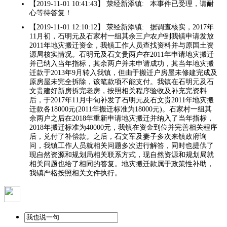
【2019-11-01 10:41:43】 荥经新添镇: 本事件已受理，请耐
心等待答复！
【2019-11-01 12:10:12】 荥经新添镇: 据调查核实，2017年
11月初，石明元及石家村一组其余三户农户到我镇申请发放
2011年地灾搬迁资金，我镇工作人员查找资料并与原国土资
源局核实情况。石明元及石文贵两户在2011年申请地灾搬迁
并已纳入当年指标，其余两户并未申请成功，其当年地灾搬
迁款于2013年9月转入我镇，但由于搬迁户房屋未修建完成及
原房屋未完全拆除，该笔款项不能支付。我镇在石明元及石
文贵建好新房拆完老房，按照相关程序验收及补充完资料
后，于2017年11月中旬补发了石明元及石文贵2011年地灾搬
迁款各18000元(2011年搬迁标准为18000元)。石家村一组其
余两户之后在2018年重新申请地灾搬迁并纳入了当年指标，
2018年搬迁标准为40000元，我镇在资金到位并完善相关程序
后，兑付了补偿款。之后，石文军及妻子多次来镇政府询
问，我镇工作人员就相关问题多次进行解答，同时也提供了
现自然资源和规划局相关联系方式，现自然资源和规划局就
相关问题也给了相同的答复。地灾搬迁款属于政策性补助，
我镇严格按照相关文件执行。