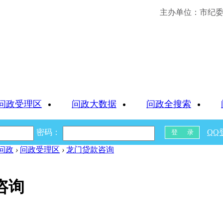
主办单位：市纪委 
问政受理区
问政大数据
问政全搜索
密码：
QQ
问政
›
问政受理区
›
龙门贷款咨询
咨询