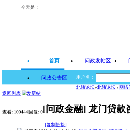
今天是：
首页
问政发帖区
用户名：
问政公告区
北纬论坛
»
北纬论坛
›
网络
返回列表
[问政金融]
龙门贷款
查看:
100444
|
回复:
0
[复制链接]