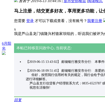
发表于 2019-6-13 10:44:16
|
显示全部楼层
|
阅读模式
马上注册，结交更多好友，享用更多功能，让
您需要
登录
才可以下载或查看，没有账号？
我要注册
x
我是芦山县龙门镇隆兴村骆家坝组的，听说我们被评为
6月阳
本帖已转移至问政中心, 当前状态:
光
【2019-06-15 13:43:02】 邮储银行雅安市分行:
【2019-06-18 09:51:45】 邮储银行雅安市分行: 亲爱
你好，按照我行信用村有关的规定，我行会给予信用
进行详细解答。
芦山县支行信贷客户经理联系方式：0835-6523787 或 18
祝您生活愉快!
回复