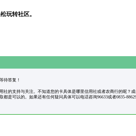
轻松玩转社区。
耐心等待答复！
好，亲，感谢您对信用社的支持与关注。不知道您的卡具体是哪里信用社或者农商行
是可以的。如果还有任何疑问具体可以电话咨询96633或者0835-88