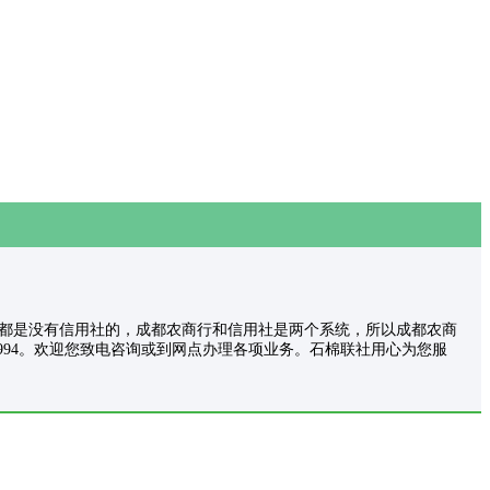
的呢？成都是没有信用社的，成都农商行和信用社是两个系统，所以成都农商
62994。欢迎您致电咨询或到网点办理各项业务。石棉联社用心为您服