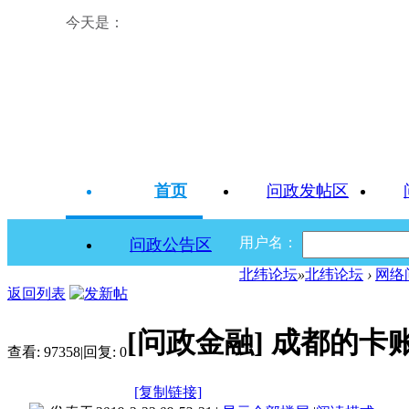
今天是：
首页
问政发帖区
用户名：
问政公告区
北纬论坛
»
北纬论坛
›
网络
返回列表
[问政金融]
成都的卡
查看:
97358
|
回复:
0
[复制链接]