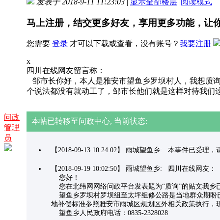
发表于 2018-9-11 11:23:03
|
显示全部楼层
|
阅读模式
马上注册，结交更多好友，享用更多功能，让
您需要
登录
才可以下载或查看，没有账号？
我要注册
x
四川在线网友留言称：
邹市长你好，本人是雅安市望鱼乡罗坝村人，我想质询
个说法都没有就动工了，邹市长他们就是这样对待我们
问政
本帖已转移至问政中心, 当前状态:
管理
员
【2018-09-13 10:24:02】 雨城望鱼乡: 本事件已
【2018-09-19 10:02:50】 雨城望鱼乡: 四川在线网友：
您好！
您在北纬网网络问政平台发表题为“质询”的贴文我乡
望鱼乡罗坝村罗坝组至太坪组修公路是当地群众期盼已
地补偿标准参照雅安市雨城区规划区外相关政策执行，
望鱼乡人民政府电话：0835-2328028