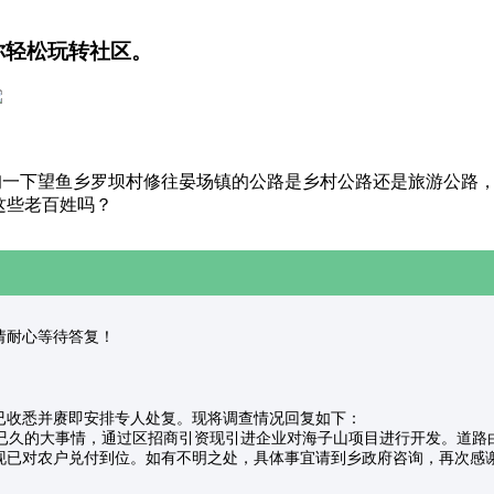
你轻松玩转社区。
一下望鱼乡罗坝村修往晏场镇的公路是乡村公路还是旅游公路，
这些老百姓吗？
受理，请耐心等待答复！
已收悉并赓即安排专人处复。现将调查情况回复如下：
久的大事情，通过区招商引资现引进企业对海子山项目进行开发。道路
现已对农户兑付到位。如有不明之处，具体事宜请到乡政府咨询，再次感