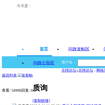
今天是：
首页
问政发帖区
用户名：
问政公告区
北纬论坛
»
北纬论坛
›
网络
返回列表
质询
查看:
54908
|
回复:
0
[复制链接]