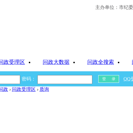
主办单位：市纪委 
问政受理区
问政大数据
问政全搜索
密码：
QQ
问政
›
问政受理区
›
质询