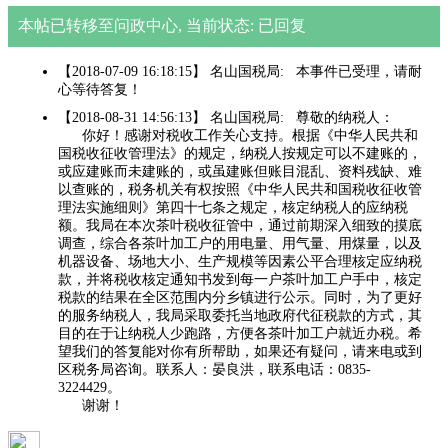
本帖已转移至问政中心, 当前状态: 已回复
【2018-07-09 16:18:15】 名山国税局: 本事件已受理，请耐
心等待答复！
【2018-08-31 14:56:13】 名山国税局: 尊敬的纳税人：
你好！感谢对税收工作关心支持。根据《中华人民共和
国税收征收管理法》的规定，纳税人按规定可以不建账的，
或应建账而未建账的，或虽建账但账目混乱、资料残缺、难
以查账的，税务机关有权按照《中华人民共和国税收征收管
理法实施细则》第四十七条之规定，核定纳税人的应纳税
额。我局在本次茶叶税收征管中，通过前期深入细致的摸底
调查，综合各茶叶加工户的用电量、用气量、用煤量，以及
机器设备、场地大小、生产规模等因素公平合理核定应纳税
款，并将税收核定通知书发到每一户茶叶加工户手中，核定
税款的结果在全区范围内分乡镇进行公示。同时，为了更好
的服务纳税人，我局采取委托当地政府代征税款的方式，其
目的在于让纳税人少跑路，方便各茶叶加工户就近办税。希
望我们的答复能对你有所帮助，如果还有疑问，请来电或到
区税务局咨询。联系人：晏良洪，联系电话：0835-
3224429。
谢谢！