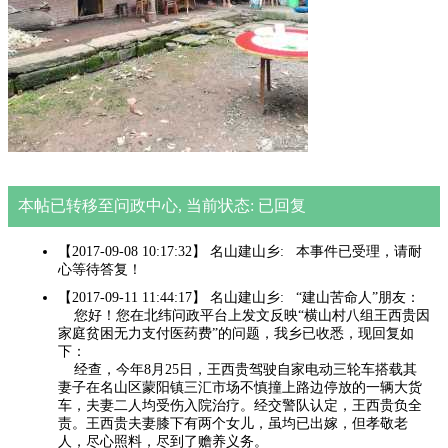
本帖已转移至问政中心, 当前状态: 已回复
【2017-09-08 10:17:32】 名山建山乡: 本事件已受理，请耐
心等待答复！
【2017-09-11 11:44:17】 名山建山乡: “建山苦命人”朋友：
您好！您在北纬问政平台上发文反映“横山村八组王西贵因
家庭贫困无力支付医药费”的问题，我乡已收悉，现回复如
下：
经查，今年8月25日，王西贵驾驶自家电动三轮车搭载其
妻子在名山区蒙阳镇三汇市场不慎撞上路边停放的一辆大货
车，夫妻二人均受伤入院治疗。经交警队认定，王西贵负全
责。王西贵夫妻膝下有两个女儿，虽均已出嫁，但孝敬老
人，尽心照料，尽到了赡养义务。