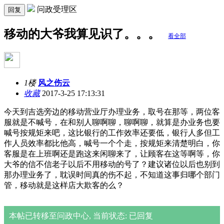
问政受理区
回复
移动的大爷我算见识了。。。
看全部
1楼
风之伤云
收藏
2017-3-25 17:13:31
今天到吉选旁边的移动营业厅办理业务，取号在那等，两位客
服就是不喊号，在和别人聊啊聊，聊啊聊，就算是办业务也要
喊号按规矩来吧，这比银行的工作效率还要低，银行人多但工
作人员效率都比他高，喊号一个个走，按规矩来清楚明白，你
客服是在上班啊还是跑这来闲聊来了，让顾客在这等啊等，你
大爷的信不信老子以后不用移动的号了？建议诸位以后也别到
那办理业务了，耽误时间真的伤不起，不知道这事归哪个部门
管，移动就是这样店大欺客的么？
本帖已转移至问政中心, 当前状态: 已回复