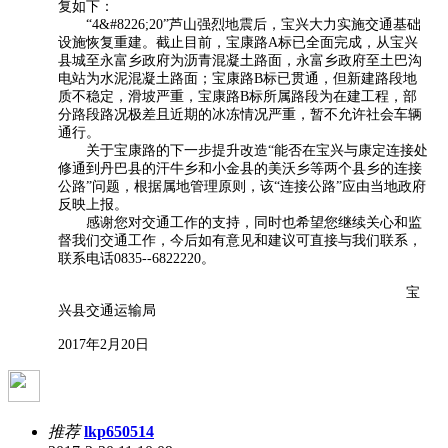
复如下：
“4&#8226;20”芦山强烈地震后，宝兴大力实施交通基础
设施恢复重建。截止目前，宝康路A标已全面完成，从宝兴
县城至永富乡政府为沥青混凝土路面，永富乡政府至土巴沟
电站为水泥混凝土路面；宝康路B标已贯通，但新建路段地
质不稳定，滑坡严重，宝康路B标所属路段为在建工程，部
分路段路况极差且近期的冰冻情况严重，暂不允许社会车辆
通行。
关于宝康路的下一步提升改造“能否在宝兴与康定连接处
修通到丹巴县的汗牛乡和小金县的美沃乡等两个县乡的连接
公路”问题，根据属地管理原则，该“连接公路”应由当地政府
反映上报。
感谢您对交通工作的支持，同时也希望您继续关心和监
督我们交通工作，今后如有意见和建议可直接与我们联系，
联系电话0835--6822220。
宝
兴县交通运输局
2017年2月20日
推荐
lkp650514