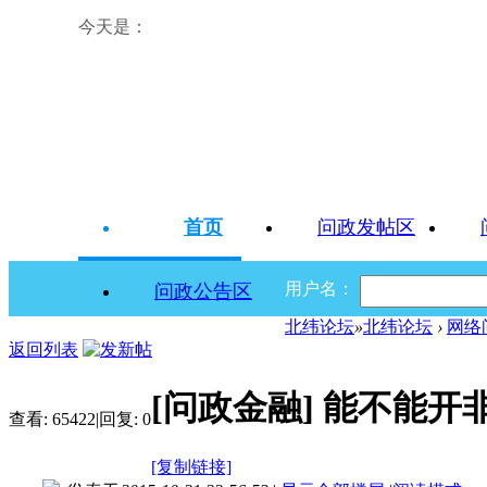
今天是：
首页
问政发帖区
用户名：
问政公告区
北纬论坛
»
北纬论坛
›
网络
返回列表
[问政金融]
能不能开
查看:
65422
|
回复:
0
[复制链接]