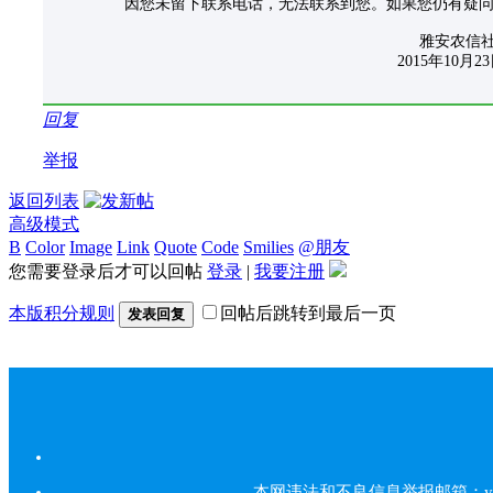
因您未留下联系电话，无法联系到您。如果您仍有疑问请致电
雅安农信
2015年10月23
回复
举报
返回列表
高级模式
B
Color
Image
Link
Quote
Code
Smilies
@朋友
您需要登录后才可以回帖
登录
|
我要注册
本版积分规则
回帖后跳转到最后一页
发表回复
本网违法和不良信息举报邮箱：yarbs#