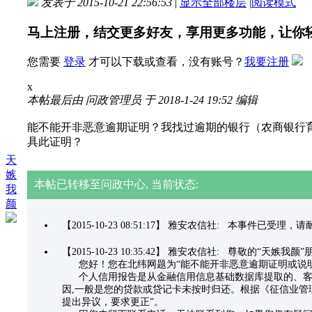
发表于 2015-10-21 22:56:53
|
显示全部楼层
|
阅读模式
马上注册，结交更多好友，享用更多功能，让你
您需要
登录
才可以下载或查看，没有账号？
我要注册
x
本帖最后由 问政管理员 于 2018-1-24 19:52 编辑
能不能开非恶意逾期证明？我找过逾期的银行（农商银行
具此证明？
天
嫉
本帖已转移至问政中心, 当前状态:
我
颜
【2015-10-23 08:51:17】 雅安农信社: 本事件已受理
【2015-10-23 10:35:42】 雅安农信社: 尊敬的“天嫉我颜
您好！您在北纬网题为“能不能开非恶意逾期证明或说明
个人信用报告是从金融信用信息基础数据库提取的、客观
因,一般是您的贷款或贷记卡未按时归还。根据《征信业管
提出异议，要求更正”。