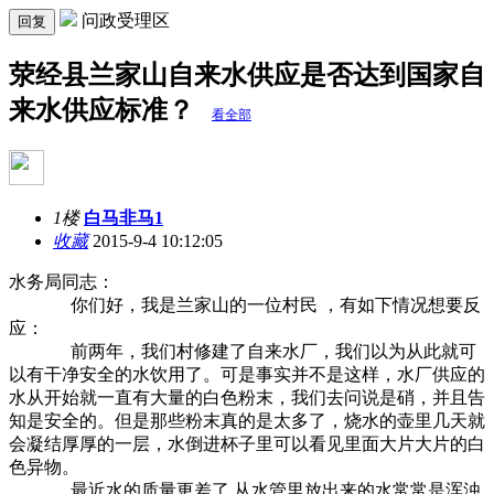
问政受理区
回复
荥经县兰家山自来水供应是否达到国家自
来水供应标准？
看全部
1楼
白马非马1
收藏
2015-9-4 10:12:05
水务局同志：
你们好，我是兰家山的一位村民 ，有如下情况想要反
应：
前两年，我们村修建了自来水厂，我们以为从此就可
以有干净安全的水饮用了。可是事实并不是这样，水厂供应的
水从开始就一直有大量的白色粉末，我们去问说是硝，并且告
知是安全的。但是那些粉末真的是太多了，烧水的壶里几天就
会凝结厚厚的一层，水倒进杯子里可以看见里面大片大片的白
色异物。
最近水的质量更差了.从水管里放出来的水常常是浑浊