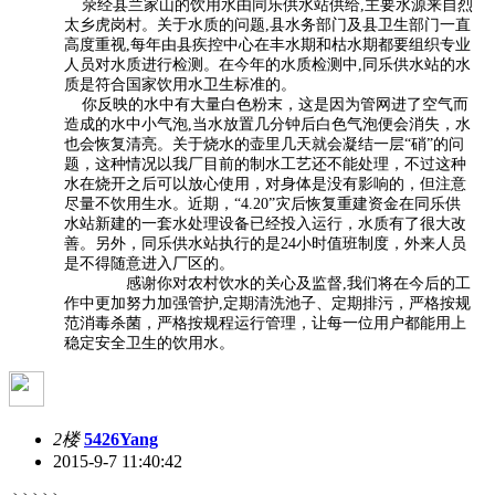
荥经县兰家山的饮用水由同乐供水站供给,主要水源来自烈
太乡虎岗村。关于水质的问题,县水务部门及县卫生部门一直
高度重视,每年由县疾控中心在丰水期和枯水期都要组织专业
人员对水质进行检测。在今年的水质检测中,同乐供水站的水
质是符合国家饮用水卫生标准的。
你反映的水中有大量白色粉末，这是因为管网进了空气而
造成的水中小气泡,当水放置几分钟后白色气泡便会消失，水
也会恢复清亮。关于烧水的壶里几天就会凝结一层“硝”的问
题，这种情况以我厂目前的制水工艺还不能处理，不过这种
水在烧开之后可以放心使用，对身体是没有影响的，但注意
尽量不饮用生水。近期，“4.20”灾后恢复重建资金在同乐供
水站新建的一套水处理设备已经投入运行，水质有了很大改
善。另外，同乐供水站执行的是24小时值班制度，外来人员
是不得随意进入厂区的。
感谢你对农村饮水的关心及监督,我们将在今后的工
作中更加努力加强管护,定期清洗池子、定期排污，严格按规
范消毒杀菌，严格按规程运行管理，让每一位用户都能用上
稳定安全卫生的饮用水。
2楼
5426Yang
2015-9-7 11:40:42