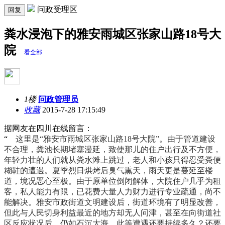
问政受理区
回复
粪水浸泡下的雅安雨城区张家山路18号大
院
看全部
1楼
问政管理员
收藏
2015-7-28 17:15:49
据网友在四川在线留言：
“
这里是“雅安市雨城区张家山路18号大院”。由于管道建设
不合理，粪池长期堵塞漫延，致使那儿的住户出行及不方便，
年轻力壮的人们就从粪水滩上跳过，老人和小孩只得忍受粪便
糊鞋的遭遇。夏季烈日烘烤后臭气熏天，雨天更是蔓延至楼
道，境况恶心至极。由于原单位倒闭解体，大院住户几乎为租
客，私人能力有限，已花费大量人力财力进行专业疏通，尚不
能解决。雅安市政街道文明建设后，街道环境有了明显改善，
但此与人民切身利益最近的地方却无人问津，甚至在向街道社
区反应状况后，仍如石沉大海。此等遭遇还要持续多久？还要