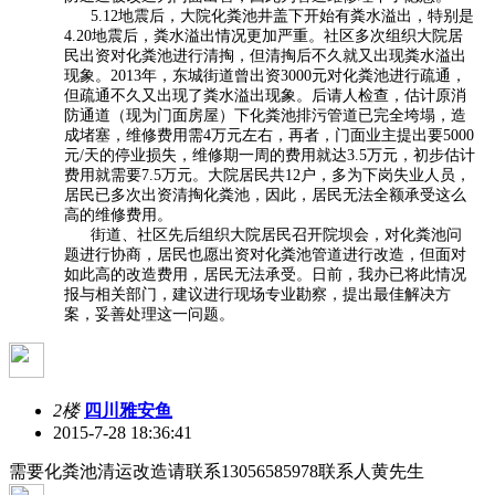
5.12地震后，大院化粪池井盖下开始有粪水溢出，特别是
4.20地震后，粪水溢出情况更加严重。社区多次组织大院居
民出资对化粪池进行清掏，但清掏后不久就又出现粪水溢出
现象。2013年，东城街道曾出资3000元对化粪池进行疏通，
但疏通不久又出现了粪水溢出现象。后请人检查，估计原消
防通道（现为门面房屋）下化粪池排污管道已完全垮塌，造
成堵塞，维修费用需4万元左右，再者，门面业主提出要5000
元/天的停业损失，维修期一周的费用就达3.5万元，初步估计
费用就需要7.5万元。大院居民共12户，多为下岗失业人员，
居民已多次出资清掏化粪池，因此，居民无法全额承受这么
高的维修费用。
街道、社区先后组织大院居民召开院坝会，对化粪池问
题进行协商，居民也愿出资对化粪池管道进行改造，但面对
如此高的改造费用，居民无法承受。日前，我办已将此情况
报与相关部门，建议进行现场专业勘察，提出最佳解决方
案，妥善处理这一问题。
2楼
四川雅安鱼
2015-7-28 18:36:41
需要化粪池清运改造请联系13056585978联系人黄先生