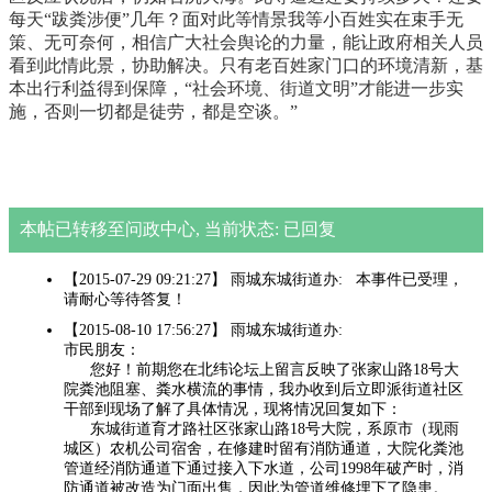
每天“跋粪涉便”几年？面对此等情景我等小百姓实在束手无
策、无可奈何，相信广大社会舆论的力量，能让政府相关人员
看到此情此景，协助解决。只有老百姓家门口的环境清新，基
本出行利益得到保障，“社会环境、街道文明”才能进一步实
施，否则一切都是徒劳，都是空谈。”
本帖已转移至问政中心, 当前状态: 已回复
【2015-07-29 09:21:27】 雨城东城街道办: 本事件已受理，
请耐心等待答复！
【2015-08-10 17:56:27】 雨城东城街道办:
市民朋友：
您好！前期您在北纬论坛上留言反映了张家山路18号大
院粪池阻塞、粪水横流的事情，我办收到后立即派街道社区
干部到现场了解了具体情况，现将情况回复如下：
东城街道育才路社区张家山路18号大院，系原市（现雨
城区）农机公司宿舍，在修建时留有消防通道，大院化粪池
管道经消防通道下通过接入下水道，公司1998年破产时，消
防通道被改造为门面出售，因此为管道维修埋下了隐患。