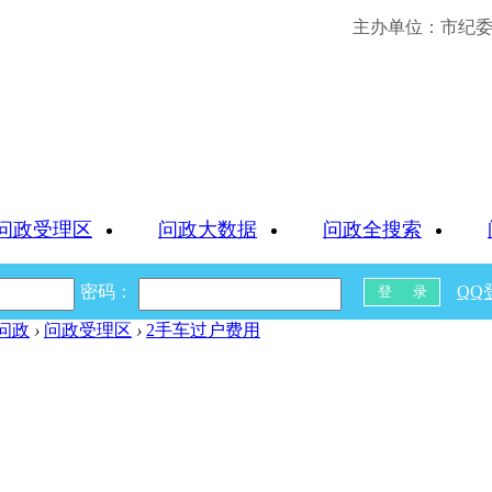
主办单位：市纪委 
问政受理区
问政大数据
问政全搜索
密码：
QQ
问政
›
问政受理区
›
2手车过户费用