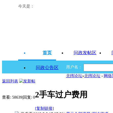
今天是：
首页
问政发帖区
用户名：
问政公告区
北纬论坛
»
北纬论坛
›
网络
返回列表
2手车过户费用
查看:
58639
|
回复:
0
[复制链接]